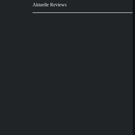
Aktuelle Reviews