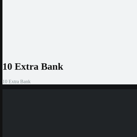
Aus
10 Extra Bank
10 Extra Bank