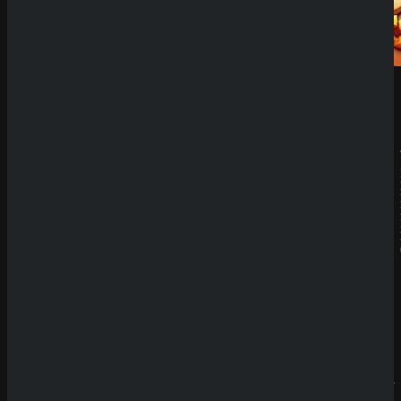
Neueste
Beiträge
SpinEmpir
e Casino