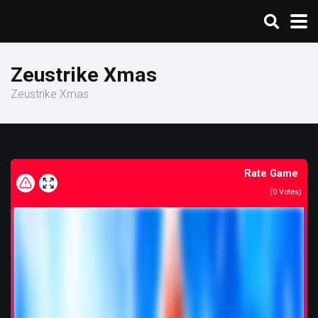
Zeustrike Xmas
Zeustrike Xmas
Rate Game
(
0
Votes)