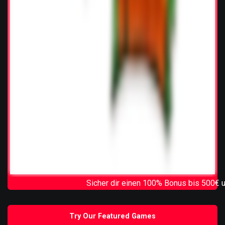
Sicher dir einen 100% Bonus bis 500€ und spiele Zeu
Try Our Featured Games