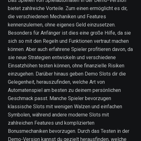
Das Spielen von Spielautomaten in der Demo-Version
bietet zahlreiche Vorteile. Zum einen ermöglicht es dir,
die verschiedenen Mechaniken und Features
kennenzulernen, ohne eigenes Geld einzusetzen.
Besonders für Anfänger ist dies eine große Hilfe, da sie
sich so mit den Regeln und Funktionen vertraut machen
können. Aber auch erfahrene Spieler profitieren davon, da
sie neue Strategien entwickeln und verschiedene
Einsatzhöhen testen können, ohne finanzielle Risiken
einzugehen. Darüber hinaus geben Demo Slots dir die
Gelegenheit, herauszufinden, welche Art von
Automatenspiel am besten zu deinem persönlichen
Geschmack passt. Manche Spieler bevorzugen
klassische Slots mit wenigen Walzen und einfachen
Symbolen, während andere moderne Slots mit
zahlreichen Features und komplizierten
Bonusmechaniken bevorzugen. Durch das Testen in der
Demo-Version kannst du gezielt herausfinden, welche