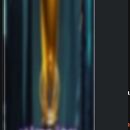
im
Dezember
2025
Slot-
Neuheiten
im
November
2025
Die
neusten
Slots für
Oktober
2025
Neueste
Kommenta
Alex
zu
Dazard
rami
zu
CryptoRus