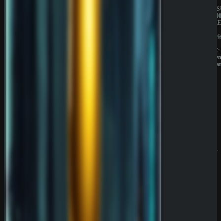
JAHRESUMSATZ:
JAHRES
1.000.000€
1.000.00
BESITZER:
BESITZE
Liernin
Liernin
Enterprises
Enterpri
LTD
LTD
LIZENZ:
LIZENZ:
Komoren
Komore
(Anjouan)
(Anjoua
Neueste
Beiträge
SpinEmpir
e Casino
Review
SpinBetter
Casino
Review
Slot-
Neuheiten