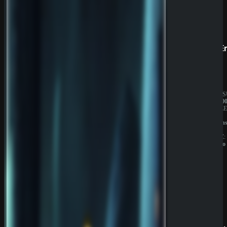
Prestige
SpinE
BESITZER:
JAHRES
Aurevia
10.000.0
IT
BESITZE
Group
GBL
LIZENZ:
Solution
Curacao
N.V.
LIZENZ:
Curacao