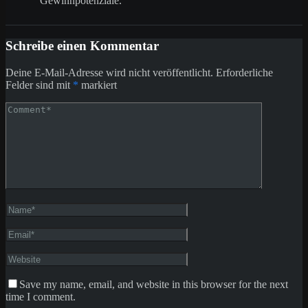
Gewinnpotenziale.
Schreibe einen Kommentar
Deine E-Mail-Adresse wird nicht veröffentlicht.
Erforderliche
Felder sind mit
*
markiert
Save my name, email, and website in this browser for the next
time I comment.