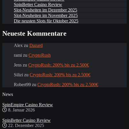
SpinBetter Casino Review
Slot-Neuheiten im Dezember 2025
Slot-Neuheiten im November 2025
Die neusten Slots für Oktober 2025
Neueste Kommentare
Alex
zu
Dazard
rami
zu
CryptoRush
Jens
zu
CryptoRush: 200% bis zu 2.500€
Silizi
zu
CryptoRush: 200% bis zu 2.500€
Robert99
zu
CryptoRush: 200% bis zu 2.500€
News
SpinEmpire Casino Review
8. Januar 2026
SpinBetter Casino Review
22. Dezember 2025