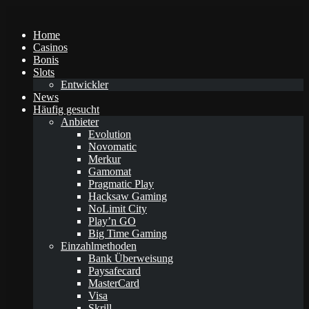
Home
Casinos
Bonis
Slots
Entwickler
News
Häufig gesucht
Anbieter
Evolution
Novomatic
Merkur
Gamomat
Pragmatic Play
Hacksaw Gaming
NoLimit City
Play’n GO
Big Time Gaming
Einzahlmethoden
Bank Überweisung
Paysafecard
MasterCard
Visa
Skrill