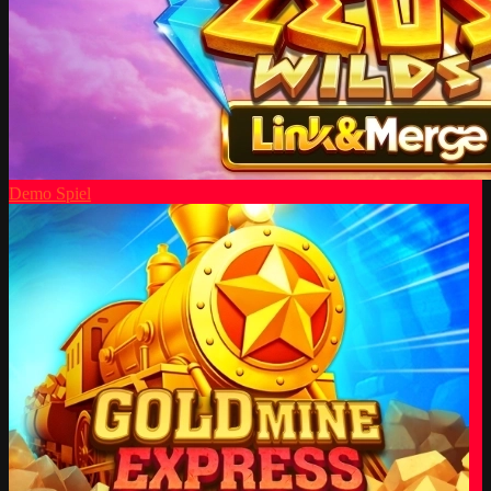
Demo Spiel