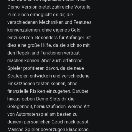
Demo-Version bietet zahlreiche Vorteile.
Zum einen ermöglicht es dir, die
verschiedenen Mechaniken und Features
kennenzulernen, ohne eigenes Geld
einzusetzen. Besonders für Anfänger ist
dies eine große Hilfe, da sie sich so mit
den Regeln und Funktionen vertraut
machen können. Aber auch erfahrene
Spieler profitieren davon, da sie neue
Strategien entwickeln und verschiedene
Einsatzhöhen testen können, ohne
finanzielle Risiken einzugehen. Darüber
hinaus geben Demo Slots dir die
Gelegenheit, herauszufinden, welche Art
von Automatenspiel am besten zu
deinem persönlichen Geschmack passt.
Manche Spieler bevorzugen klassische