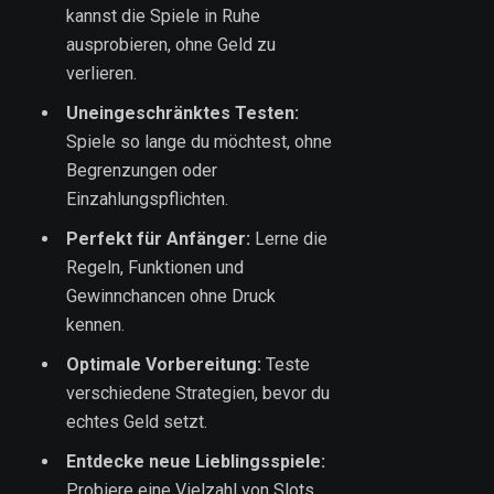
kannst die Spiele in Ruhe
ausprobieren, ohne Geld zu
verlieren.
Uneingeschränktes Testen:
Spiele so lange du möchtest, ohne
Begrenzungen oder
Einzahlungspflichten.
Perfekt für Anfänger:
Lerne die
Regeln, Funktionen und
Gewinnchancen ohne Druck
kennen.
Optimale Vorbereitung:
Teste
verschiedene Strategien, bevor du
echtes Geld setzt.
Entdecke neue Lieblingsspiele:
Probiere eine Vielzahl von Slots