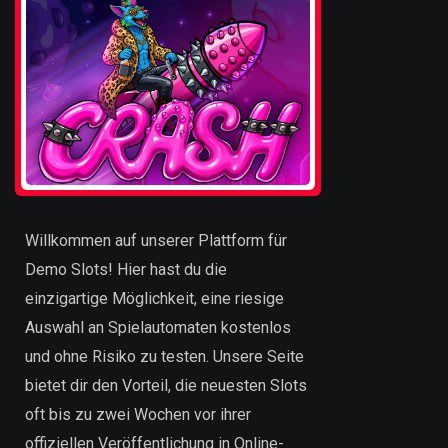
Willkommen auf unserer Plattform für
Demo Slots! Hier hast du die
einzigartige Möglichkeit, eine riesige
Auswahl an Spielautomaten kostenlos
und ohne Risiko zu testen. Unsere Seite
bietet dir den Vorteil, die neuesten Slots
oft bis zu zwei Wochen vor ihrer
offiziellen Veröffentlichung in Online-