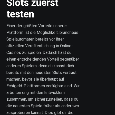
Slots zuerst
testen
Einer der größten Vorteile unserer
Plattform ist die Möglichkeit, brandneue
Spielautomaten bereits vor ihrer
offiziellen Veröffentlichung in Online-
Casinos zu spielen. Dadurch hast du
einen entscheidenden Vorteil gegenüber
anderen Spielern, denn du kannst dich
bereits mit den neuesten Slots vertraut
machen, bevor sie überhaupt auf
Echtgeld-Plattformen verfügbar sind. Wir
arbeiten eng mit den Entwicklern
zusammen, um sicherzustellen, dass du
die neuesten Spiele früher als anderswo
ausprobieren kannst. Dies gibt dir die