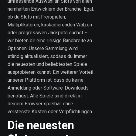
umfassende Auswahl an Slots von allen
namhaften Entwicklern der Branche. Egal,
ob du Slots mit Freispielen,
Multiplikatoren, kaskadierenden Walzen
oder progressiven Jackpots suchst –
wir bieten dir eine riesige Bandbreite an
Optionen. Unsere Sammlung wird
ständig aktualisiert, sodass du immer
die neuesten und beliebtesten Spiele
ausprobieren kannst. Ein weiterer Vorteil
unserer Plattform ist, dass du keine
Anmeldung oder Software-Downloads
benötigst. Alle Spiele sind direkt in
deinem Browser spielbar, ohne
versteckte Kosten oder Verpflichtungen.
Die neuesten