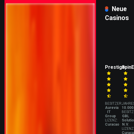
Neue
Casinos
Prestige
Spin
BESITZER:
JAHRE
Aurevia
10.000
IT
BESITZ
Group
GBL
LIZENZ:
Soluti
Curacao
N.V.
LIZENZ
Curac