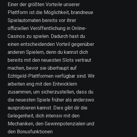
Einer der größten Vorteile unserer
Plattform ist die Möglichkeit, brandneue
Spielautomaten bereits vor ihrer
offiziellen Veröffentlichung in Online-
Casinos zu spielen. Dadurch hast du
einen entscheidenden Vorteil gegenüber
anderen Spielern, denn du kannst dich
bereits mit den neuesten Slots vertraut
machen, bevor sie überhaupt auf
Echtgeld-Plattformen verfügbar sind. Wir
arbeiten eng mit den Entwicklern
zusammen, um sicherzustellen, dass du
die neuesten Spiele früher als anderswo
ausprobieren kannst. Dies gibt dir die
Gelegenheit, dich intensiv mit den
Mechaniken, den Gewinnpotenzialen und
den Bonusfunktionen