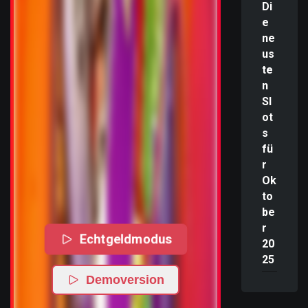
Di
e
ne
us
te
n
Sl
ot
s
fü
r
Ok
to
be
r
Echtgeldmodus
20
25
Demoversion