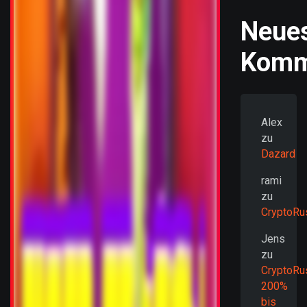
Neue
Komm
Alex
zu
Dazard
rami
zu
CryptoRu
Jens
zu
CryptoRu
200%
bis