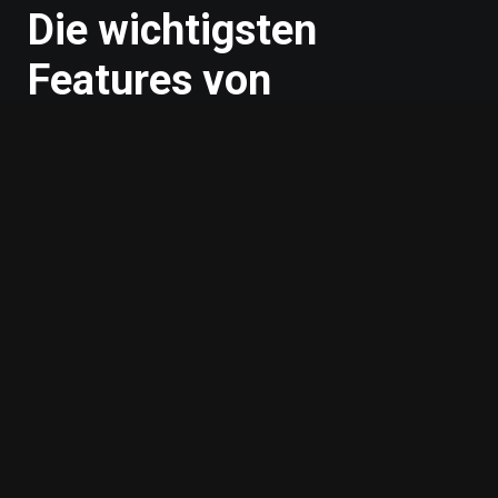
Die wichtigsten
Features von
Demo Slots
Moderne Spielautomaten haben eine
Vielzahl von Funktionen, die das
Spielerlebnis noch spannender machen.
Hier sind einige der wichtigsten
Features, die du in den Demo-Versionen
testen kannst:
Freispiele
Freispiele sind eines der beliebtesten
Features in modernen Slots. In vielen
Spielen kannst du durch bestimmte