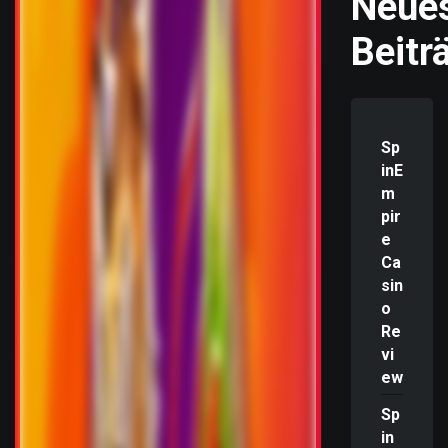
Neue
Beitr
Sp
inE
m
pir
e
Ca
sin
o
Re
vi
ew
Sp
in