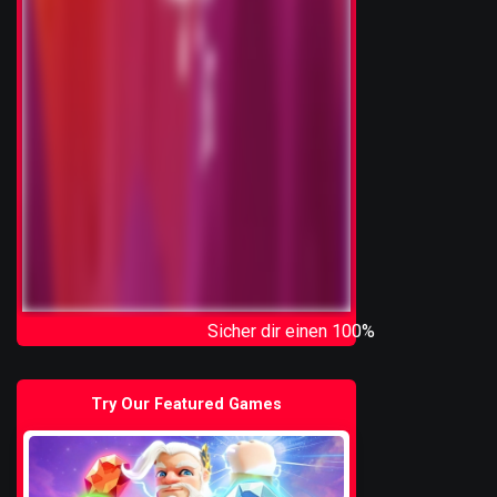
Sicher dir einen 100% Bonus bis 500€ und spiele 
Try Our Featured Games