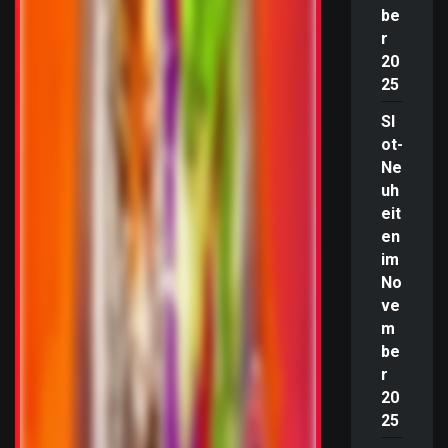
be
r
20
25
Sl
ot-
Ne
uh
eit
en
im
No
ve
m
be
r
20
25