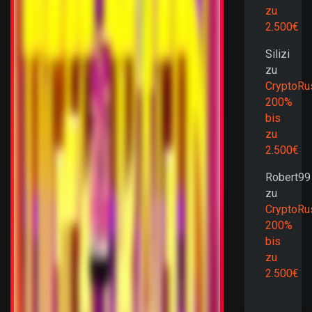
zu
2.500€
Silizi
zu
CryptoRu
200%
bis
zu
2.500€
Robert99
zu
CryptoRu
200%
bis
zu
2.500€