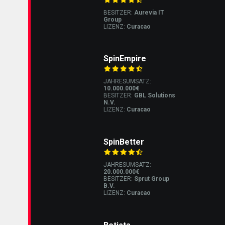
BESITZER:
Aurevia IT
Group
LIZENZ:
Curacao
SpinEmpire
JAHRESUMSATZ:
10.000.000€
BESITZER:
GBL Solutions
N.V.
LIZENZ:
Curacao
SpinBetter
JAHRESUMSATZ:
20.000.000€
BESITZER:
Sprut Group
B.V.
LIZENZ:
Curacao