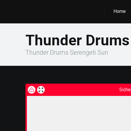
Home
Thunder Drums 
Thunder Drums Serengeti Sun
Sicher dir e