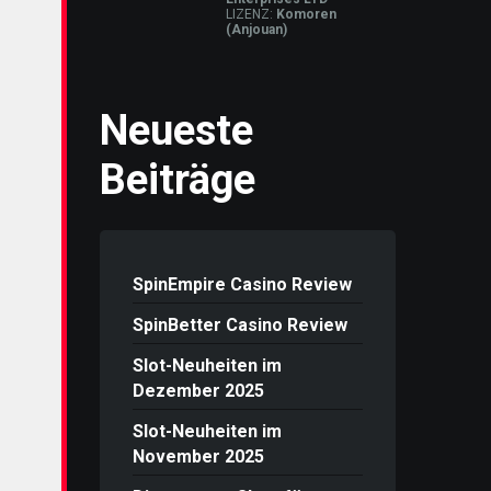
LIZENZ:
Komoren
(Anjouan)
Neueste
Beiträge
SpinEmpire Casino Review
SpinBetter Casino Review
Slot-Neuheiten im
Dezember 2025
Slot-Neuheiten im
November 2025