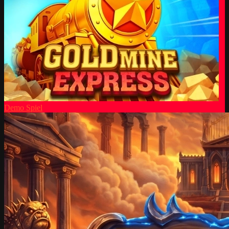
Demo Spiel