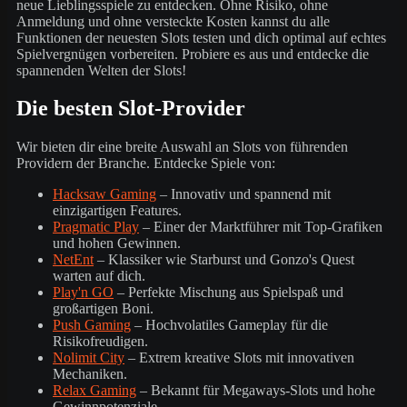
neue Lieblingsspiele zu entdecken. Ohne Risiko, ohne
Anmeldung und ohne versteckte Kosten kannst du alle
Funktionen der neuesten Slots testen und dich optimal auf echtes
Spielvergnügen vorbereiten. Probiere es aus und entdecke die
spannenden Welten der Slots!
Die besten Slot-Provider
Wir bieten dir eine breite Auswahl an Slots von führenden
Providern der Branche. Entdecke Spiele von:
Hacksaw Gaming
– Innovativ und spannend mit
einzigartigen Features.
Pragmatic Play
– Einer der Marktführer mit Top-Grafiken
und hohen Gewinnen.
NetEnt
– Klassiker wie Starburst und Gonzo's Quest
warten auf dich.
Play'n GO
– Perfekte Mischung aus Spielspaß und
großartigen Boni.
Push Gaming
– Hochvolatiles Gameplay für die
Risikofreudigen.
Nolimit City
– Extrem kreative Slots mit innovativen
Mechaniken.
Relax Gaming
– Bekannt für Megaways-Slots und hohe
Gewinnpotenziale.