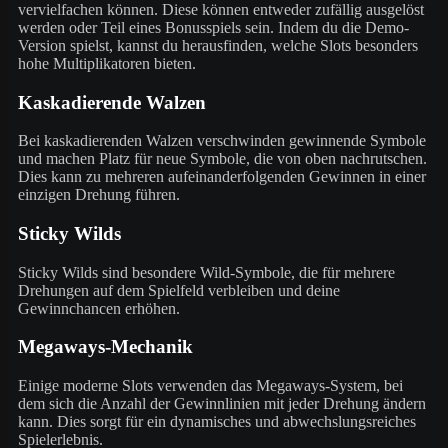
vervielfachen können. Diese können entweder zufällig ausgelöst
werden oder Teil eines Bonusspiels sein. Indem du die Demo-
Version spielst, kannst du herausfinden, welche Slots besonders
hohe Multiplikatoren bieten.
Kaskadierende Walzen
Bei kaskadierenden Walzen verschwinden gewinnende Symbole
und machen Platz für neue Symbole, die von oben nachrutschen.
Dies kann zu mehreren aufeinanderfolgenden Gewinnen in einer
einzigen Drehung führen.
Sticky Wilds
Sticky Wilds sind besondere Wild-Symbole, die für mehrere
Drehungen auf dem Spielfeld verbleiben und deine
Gewinnchancen erhöhen.
Megaways-Mechanik
Einige moderne Slots verwenden das Megaways-System, bei
dem sich die Anzahl der Gewinnlinien mit jeder Drehung ändern
kann. Dies sorgt für ein dynamisches und abwechslungsreiches
Spielerlebnis.