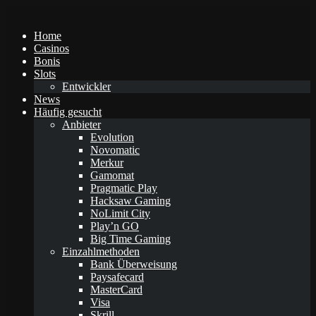
Home
Casinos
Bonis
Slots
Entwickler
News
Häufig gesucht
Anbieter
Evolution
Novomatic
Merkur
Gamomat
Pragmatic Play
Hacksaw Gaming
NoLimit City
Play’n GO
Big Time Gaming
Einzahlmethoden
Bank Überweisung
Paysafecard
MasterCard
Visa
Skrill