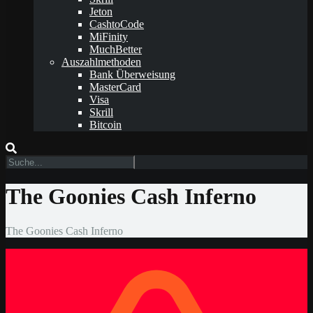
Jeton
CashtoCode
MiFinity
MuchBetter
Auszahlmethoden
Bank Überweisung
MasterCard
Visa
Skrill
Bitcoin
The Goonies Cash Inferno
The Goonies Cash Inferno