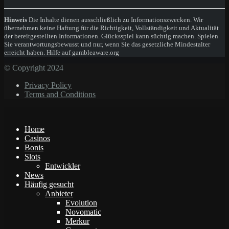
Hinweis
Die Inhalte dienen ausschließlich zu Informationszwecken. Wir
übernehmen keine Haftung für die Richtigkeit, Vollständigkeit und Aktualität
der bereitgestellten Informationen. Glücksspiel kann süchtig machen. Spielen
Sie verantwortungsbewusst und nur, wenn Sie das gesetzliche Mindestalter
erreicht haben. Hilfe auf gambleaware.org
© Copyright 2024
Privacy Policy
Terms and Conditions
Home
Casinos
Bonis
Slots
Entwickler
News
Häufig gesucht
Anbieter
Evolution
Novomatic
Merkur