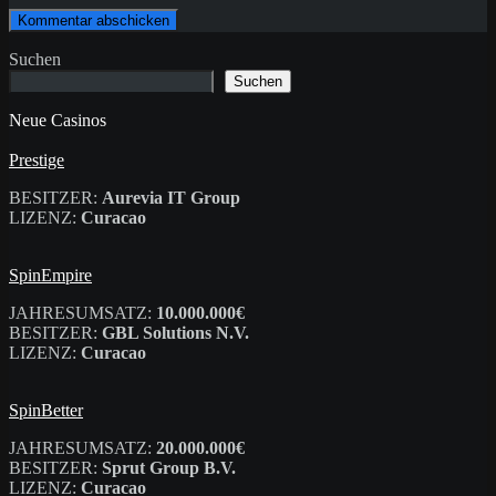
Suchen
Suchen
Neue Casinos
Prestige
BESITZER:
Aurevia IT Group
LIZENZ:
Curacao
SpinEmpire
JAHRESUMSATZ:
10.000.000€
BESITZER:
GBL Solutions N.V.
LIZENZ:
Curacao
SpinBetter
JAHRESUMSATZ:
20.000.000€
BESITZER:
Sprut Group B.V.
LIZENZ:
Curacao