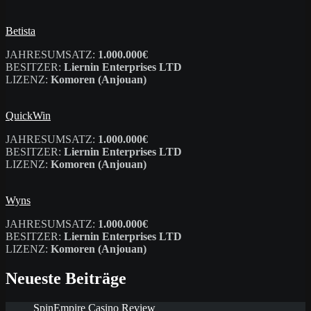
Betista
JAHRESUMSATZ:
1.000.000€
BESITZER:
Liernin Enterprises LTD
LIZENZ:
Komoren (Anjouan)
QuickWin
JAHRESUMSATZ:
1.000.000€
BESITZER:
Liernin Enterprises LTD
LIZENZ:
Komoren (Anjouan)
Wyns
JAHRESUMSATZ:
1.000.000€
BESITZER:
Liernin Enterprises LTD
LIZENZ:
Komoren (Anjouan)
Neueste Beiträge
SpinEmpire Casino Review