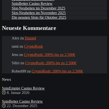
SpinBetter Casino Review
Slot-Neuheiten im Dezember 2025
Slot-Neuheiten im November 2025
Die neusten Slots für Oktober 2025
Neueste Kommentare
Alex
zu
Dazard
rami
zu
CryptoRush
Jens
zu
CryptoRush: 200% bis zu 2.500€
Silizi
zu
CryptoRush: 200% bis zu 2.500€
Robert99
zu
CryptoRush: 200% bis zu 2.500€
News
SpinEmpire Casino Review
8. Januar 2026
SpinBetter Casino Review
22. Dezember 2025