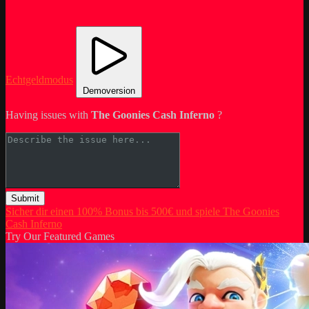
Echtgeldmodus
Demoversion
Having issues with
The Goonies Cash Inferno
?
Submit
Sicher dir einen 100% Bonus bis 500€ und spiele The Goonies
Cash Inferno
Try Our Featured Games