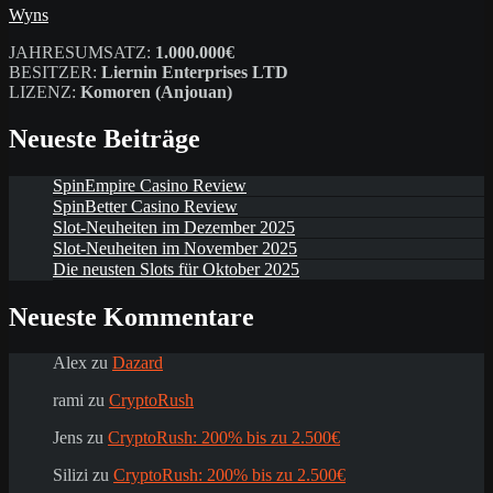
Wyns
JAHRESUMSATZ:
1.000.000€
BESITZER:
Liernin Enterprises LTD
LIZENZ:
Komoren (Anjouan)
Neueste Beiträge
SpinEmpire Casino Review
SpinBetter Casino Review
Slot-Neuheiten im Dezember 2025
Slot-Neuheiten im November 2025
Die neusten Slots für Oktober 2025
Neueste Kommentare
Alex
zu
Dazard
rami
zu
CryptoRush
Jens
zu
CryptoRush: 200% bis zu 2.500€
Silizi
zu
CryptoRush: 200% bis zu 2.500€