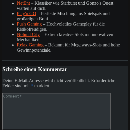
NetEnt
– Klassiker wie Starburst und Gonzo's Quest
warten auf dich.
Play'n GO
– Perfekte Mischung aus Spielspaß und
großartigen Boni.
Push Gaming
– Hochvolatiles Gameplay für die
Risikofreudigen.
Nolimit City
– Extrem kreative Slots mit innovativen
Mechaniken.
Relax Gaming
– Bekannt für Megaways-Slots und hohe
Gewinnpotenziale.
Schreibe einen Kommentar
Deine E-Mail-Adresse wird nicht veröffentlicht.
Erforderliche
Felder sind mit
*
markiert