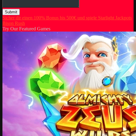
Submit
Sicher dir einen 100% Bonus bis 500€ und spiele Starlight Jackpots
Bison Rush
Try Our Featured Games