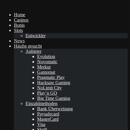
Home
Casinos
Bonis
Slots
Entwickler
News
Häufig gesucht
Anbieter
Evolution
Novomatic
Merkur
Gamomat
Pragmatic Play
Hacksaw Gaming
NoLimit City
Play’n GO
Big Time Gaming
Einzahlmethoden
Bank Überweisung
Paysafecard
MasterCard
Visa
Skrill