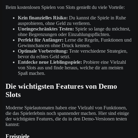
Beim kostenlosen Spielen von Slots genießt du viele Vorteile:
Kein finanzielles Risiko:
Du kannst die Spiele in Ruhe
ausprobieren, ohne Geld zu verlieren.
Uneingeschränktes Testen:
Spiele so lange du möchtest,
ohne Begrenzungen oder Einzahlungspflichten.
Perfekt für Anfänger:
Lerne die Regeln, Funktionen und
Gewinnchancen ohne Druck kennen.
Optimale Vorbereitung:
Teste verschiedene Strategien,
bevor du echtes Geld setzt.
Entdecke neue Lieblingsspiele:
Probiere eine Vielzahl
von Slots aus und finde heraus, welche dir am meisten
Spaß machen.
Die wichtigsten Features von Demo
Slots
Moderne Spielautomaten haben eine Vielzahl von Funktionen,
die das Spielerlebnis noch spannender machen. Hier sind einige
der wichtigsten Features, die du in den Demo-Versionen testen
kannst:
Freispiele