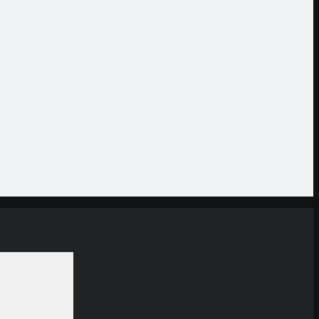
Suchen
Suchen
e Game
(
0
Votes)
Neue Casinos
Prestige