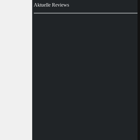
Aktuelle Reviews