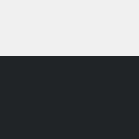
y Our Featured Games