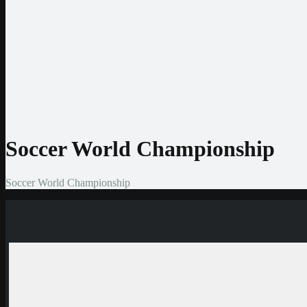
Aus
Soccer World Championship
Soccer World Championship
Sicher dir einen 100% Bon