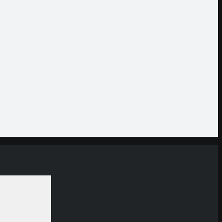
Suchen
Suchen
e Game
(
0
Votes)
Neue Casinos
Prestige