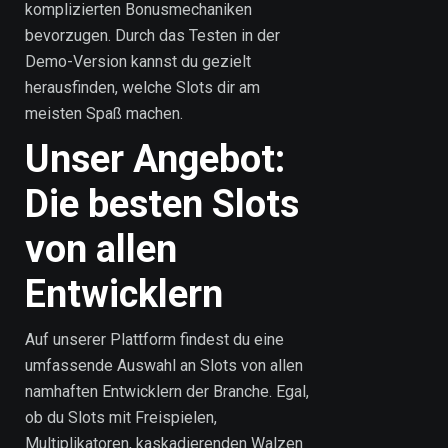
komplizierten Bonusmechaniken
bevorzugen. Durch das Testen in der
Demo-Version kannst du gezielt
herausfinden, welche Slots dir am
meisten Spaß machen.
Unser Angebot:
Die besten Slots
von allen
Entwicklern
Auf unserer Plattform findest du eine
umfassende Auswahl an Slots von allen
namhaften Entwicklern der Branche. Egal,
ob du Slots mit Freispielen,
Multiplikatoren, kaskadierenden Walzen