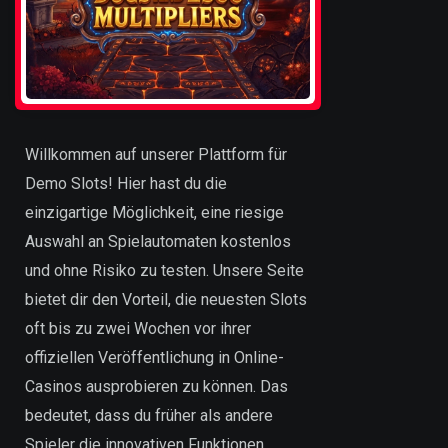
Willkommen auf unserer Plattform für
Demo Slots! Hier hast du die
einzigartige Möglichkeit, eine riesige
Auswahl an Spielautomaten kostenlos
und ohne Risiko zu testen. Unsere Seite
bietet dir den Vorteil, die neuesten Slots
oft bis zu zwei Wochen vor ihrer
offiziellen Veröffentlichung in Online-
Casinos ausprobieren zu können. Das
bedeutet, dass du früher als andere
Spieler die innovativen Funktionen,