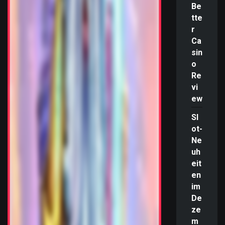
Be
tte
r
Ca
sin
o
Re
vi
ew
Sl
ot-
Ne
uh
eit
en
im
De
ze
m