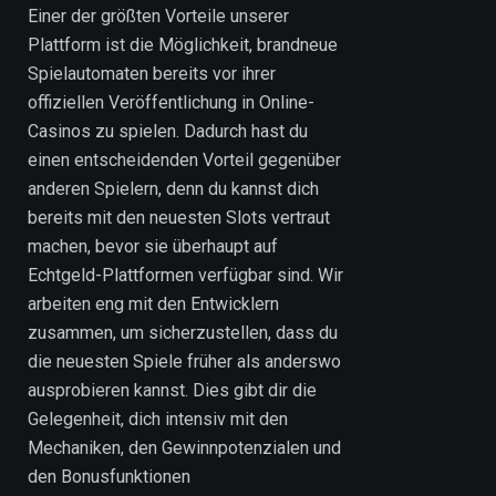
Einer der größten Vorteile unserer
Plattform ist die Möglichkeit, brandneue
Spielautomaten bereits vor ihrer
offiziellen Veröffentlichung in Online-
Casinos zu spielen. Dadurch hast du
einen entscheidenden Vorteil gegenüber
anderen Spielern, denn du kannst dich
bereits mit den neuesten Slots vertraut
machen, bevor sie überhaupt auf
Echtgeld-Plattformen verfügbar sind. Wir
arbeiten eng mit den Entwicklern
zusammen, um sicherzustellen, dass du
die neuesten Spiele früher als anderswo
ausprobieren kannst. Dies gibt dir die
Gelegenheit, dich intensiv mit den
Mechaniken, den Gewinnpotenzialen und
den Bonusfunktionen