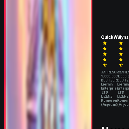
QuickWin
Wyns
JAHRESUMSATZ:
JAHRE
1.000.000€
1.000.
BESITZER:
BESITZ
Liernin
Liernin
Enterprises
Enterp
LTD
LTD
LIZENZ:
LIZENZ
Komoren
Komor
(Anjouan)
(Anjou