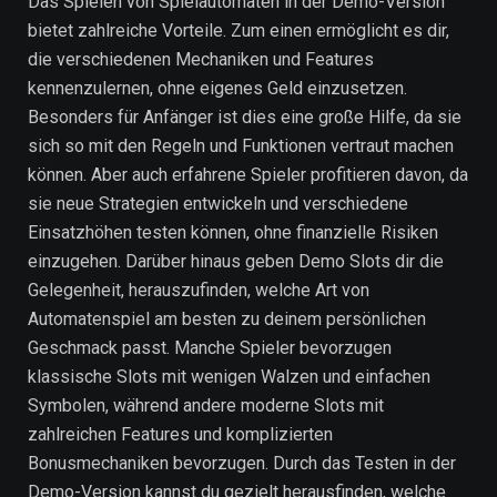
Das Spielen von Spielautomaten in der Demo-Version
bietet zahlreiche Vorteile. Zum einen ermöglicht es dir,
die verschiedenen Mechaniken und Features
kennenzulernen, ohne eigenes Geld einzusetzen.
Besonders für Anfänger ist dies eine große Hilfe, da sie
sich so mit den Regeln und Funktionen vertraut machen
können. Aber auch erfahrene Spieler profitieren davon, da
sie neue Strategien entwickeln und verschiedene
Einsatzhöhen testen können, ohne finanzielle Risiken
einzugehen. Darüber hinaus geben Demo Slots dir die
Gelegenheit, herauszufinden, welche Art von
Automatenspiel am besten zu deinem persönlichen
Geschmack passt. Manche Spieler bevorzugen
klassische Slots mit wenigen Walzen und einfachen
Symbolen, während andere moderne Slots mit
zahlreichen Features und komplizierten
Bonusmechaniken bevorzugen. Durch das Testen in der
Demo-Version kannst du gezielt herausfinden, welche