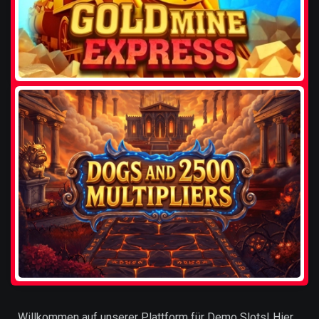
Willkommen auf unserer Plattform für Demo Slots! Hier