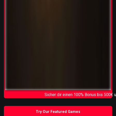
Sicher dir einen 100% Bonus bis 500€ und spiele PT
Try Our Featured Games