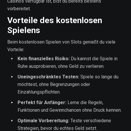
Casinos verfügbar ist, bist du bereits bestens
vorbereitet.
Vorteile des kostenlosen
Spielens
Beim kostenlosen Spielen von Slots genießt du viele
Vorteile:
Kein finanzielles Risiko:
Du kannst die Spiele in
Ruhe ausprobieren, ohne Geld zu verlieren.
Uneingeschränktes Testen:
Spiele so lange du
möchtest, ohne Begrenzungen oder
Einzahlungspflichten.
Perfekt für Anfänger:
Lerne die Regeln,
Funktionen und Gewinnchancen ohne Druck kennen.
Optimale Vorbereitung:
Teste verschiedene
Strategien, bevor du echtes Geld setzt.