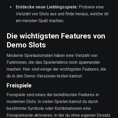
Entdecke neue Lieblingsspiele:
Probiere eine
Vielzahl von Slots aus und finde heraus, welche dir
am meisten Spaß machen.
Die wichtigsten Features von
Demo Slots
Moderne Spielautomaten haben eine Vielzahl von
Funktionen, die das Spielerlebnis noch spannender
machen. Hier sind einige der wichtigsten Features, die
du in den Demo-Versionen testen kannst:
Freispiele
Freispiele sind eines der beliebtesten Features in
modernen Slots. In vielen Spielen kannst du durch
bestimmte Symbole oder Kombinationen eine
Freispielrunde aktivieren, in der du ohne eigenen Einsatz