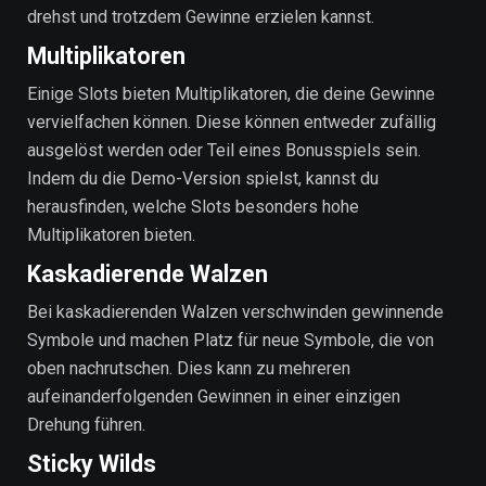
drehst und trotzdem Gewinne erzielen kannst.
Multiplikatoren
Einige Slots bieten Multiplikatoren, die deine Gewinne
vervielfachen können. Diese können entweder zufällig
ausgelöst werden oder Teil eines Bonusspiels sein.
Indem du die Demo-Version spielst, kannst du
herausfinden, welche Slots besonders hohe
Multiplikatoren bieten.
Kaskadierende Walzen
Bei kaskadierenden Walzen verschwinden gewinnende
Symbole und machen Platz für neue Symbole, die von
oben nachrutschen. Dies kann zu mehreren
aufeinanderfolgenden Gewinnen in einer einzigen
Drehung führen.
Sticky Wilds