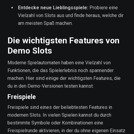
Entdecke neue Lieblingsspiele:
Probiere eine
Vielzahl von Slots aus und finde heraus, welche dir
am meisten Spaß machen.
Die wichtigsten Features von
Demo Slots
Moderne Spielautomaten haben eine Vielzahl von
Funktionen, die das Spielerlebnis noch spannender
machen. Hier sind einige der wichtigsten Features, die
du in den Demo-Versionen testen kannst:
Freispiele
Freispiele sind eines der beliebtesten Features in
modernen Slots. In vielen Spielen kannst du durch
bestimmte Symbole oder Kombinationen eine
Freispielrunde aktivieren, in der du ohne eigenen Einsatz