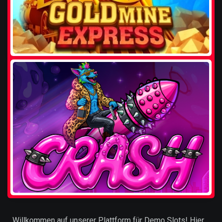
Willkommen auf unserer Plattform für Demo Slots! Hier