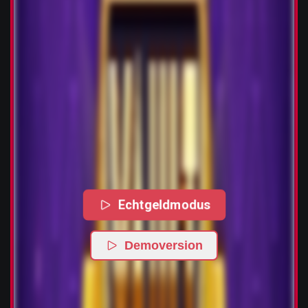
Echtgeldmodus
Demoversion