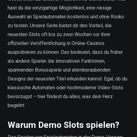
hast du die einzigartige Möglichkeit, eine riesige
Auswahl an Spielautomaten kostenlos und ohne Risiko
zu testen. Unsere Seite bietet dir den Vorteil, die
neuesten Slots oft bis zu zwei Wochen vor ihrer
offiziellen Veröffentlichung in Online-Casinos
ausprobieren zu können. Das bedeutet, dass du früher
als andere Spieler die innovativen Funktionen,
spannenden Bonusspiele und atemberaubenden
Designs der neuesten Titel erkunden kannst. Egal, ob du
klassische Automaten oder hochmoderne Video-Slots
bevorzugst – hier findest du alles, was dein Herz
begehrt.
Warum Demo Slots spielen?