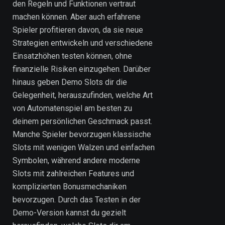
den Regeln und Funktionen vertraut
machen können. Aber auch erfahrene
Spieler profitieren davon, da sie neue
Strategien entwickeln und verschiedene
Einsatzhöhen testen können, ohne
finanzielle Risiken einzugehen. Darüber
hinaus geben Demo Slots dir die
Gelegenheit, herauszufinden, welche Art
von Automatenspiel am besten zu
deinem persönlichen Geschmack passt.
Manche Spieler bevorzugen klassische
Slots mit wenigen Walzen und einfachen
Symbolen, während andere moderne
Slots mit zahlreichen Features und
komplizierten Bonusmechaniken
bevorzugen. Durch das Testen in der
Demo-Version kannst du gezielt