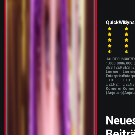
QuickWin
Wyns
JAHRESUMSATZ:
JAHRE
1.000.000€
1.000.
BESITZER:
BESITZ
Liernin
Liernin
Enterprises
Enterp
LTD
LTD
LIZENZ:
LIZENZ
Komoren
Komor
(Anjouan)
(Anjou
Neue
Beitr