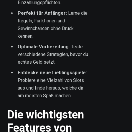
Einzahlungspflichten.
Perfekt für Anfänger:
Lerne die
Regeln, Funktionen und
Gewinnchancen ohne Druck
kennen.
Optimale Vorbereitung:
Teste
verschiedene Strategien, bevor du
echtes Geld setzt.
Entdecke neue Lieblingsspiele:
Probiere eine Vielzahl von Slots
aus und finde heraus, welche dir
am meisten Spaß machen.
Die wichtigsten
Features von