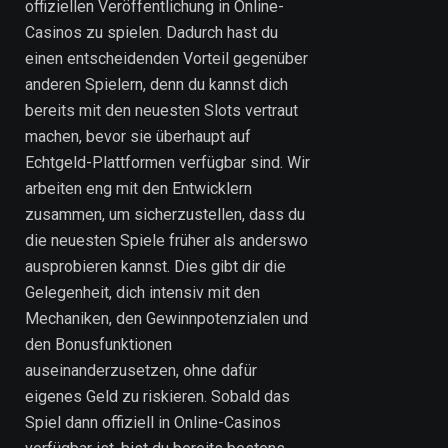
offiziellen Veröffentlichung in Online-
Casinos zu spielen. Dadurch hast du
einen entscheidenden Vorteil gegenüber
anderen Spielern, denn du kannst dich
bereits mit den neuesten Slots vertraut
machen, bevor sie überhaupt auf
Echtgeld-Plattformen verfügbar sind. Wir
arbeiten eng mit den Entwicklern
zusammen, um sicherzustellen, dass du
die neuesten Spiele früher als anderswo
ausprobieren kannst. Dies gibt dir die
Gelegenheit, dich intensiv mit den
Mechaniken, den Gewinnpotenzialen und
den Bonusfunktionen
auseinanderzusetzen, ohne dafür
eigenes Geld zu riskieren. Sobald das
Spiel dann offiziell in Online-Casinos