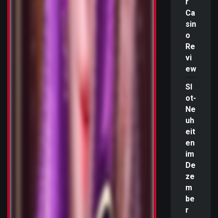
r
Ca
sin
o
Re
vi
ew
Sl
ot-
Ne
uh
eit
en
im
De
ze
m
be
r