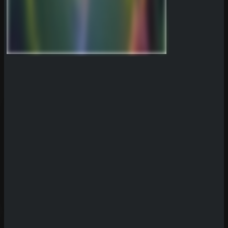
Sicher dir einen 100% Bonus bis 500€ und spiele
Try Our Featured Games