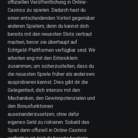
offiziellen Veröffentlichung in Online-
Casinos zu spielen. Dadurch hast du
einen entscheidenden Vorteil gegenüber
anderen Spielern, denn du kannst dich
bereits mit den neuesten Slots vertraut
machen, bevor sie überhaupt auf
Echtgeld-Plattformen verfügbar sind. Wir
arbeiten eng mit den Entwicklern
zusammen, um sicherzustellen, dass du
die neuesten Spiele früher als anderswo
ausprobieren kannst. Dies gibt dir die
Gelegenheit, dich intensiv mit den
Mechaniken, den Gewinnpotenzialen und
den Bonusfunktionen
auseinanderzusetzen, ohne dafür
eigenes Geld zu riskieren. Sobald das
Spiel dann offiziell in Online-Casinos