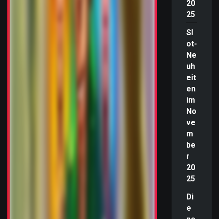
20
25
Sl
ot-
Ne
uh
eit
en
im
No
ve
m
be
r
20
25
Di
e