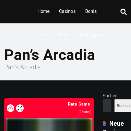
Home
Casinos
Bonis
Slots
News
Häufig gesucht
Pan’s Arcadia
Pan’s Arcadia
Suchen
Rate Game
Suchen
(
0
Votes)
Neue