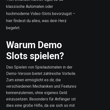
klassische Automaten oder
hochmoderne Video-Slots bevorzugst –
hier findest du alles, was dein Herz
begehrt.
Warum Demo
Slots spielen?
Das Spielen von Spielautomaten in der
Demo-Version bietet zahlreiche Vorteile.
Zum einen ermöglicht es dir, die
verschiedenen Mechaniken und Features
kennenzulernen, ohne eigenes Geld
einzusetzen. Besonders für Anfänger ist
dies eine große Hilfe, da sie sich so mit