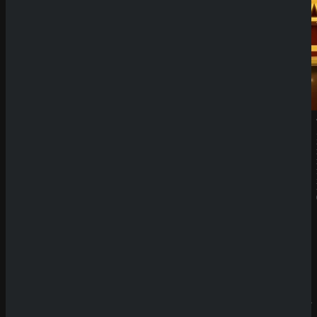
Neueste
Beiträge
SpinEmpir
e Casino