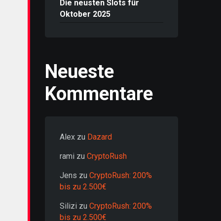
Die neusten Slots für
Oktober 2025
Neueste
Kommentare
Alex
zu
Dazard
rami
zu
CryptoRush
Jens
zu
CryptoRush: 200%
bis zu 2.500€
Silizi
zu
CryptoRush: 200%
bis zu 2.500€