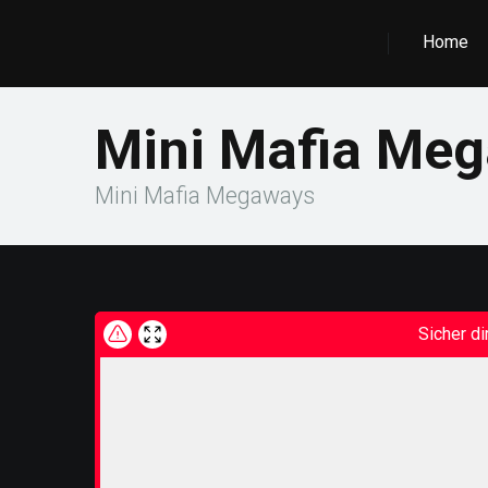
Home
Mini Mafia Me
Mini Mafia Megaways
Sicher dir eine