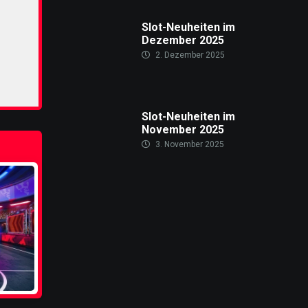
Slot-Neuheiten im
Dezember 2025
2. Dezember 2025
Slot-Neuheiten im
November 2025
3. November 2025