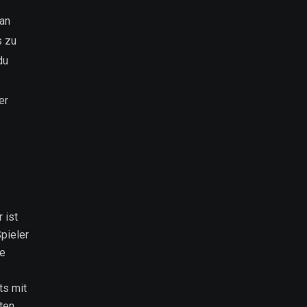
 an
s zu
du
er
 ist
pieler
le
ts mit
ten