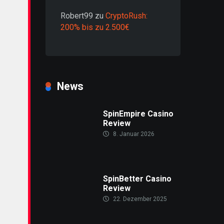
Robert99
zu
CryptoRush:
200% bis zu 2.500€
News
SpinEmpire Casino
Review
8. Januar 2026
SpinBetter Casino
Review
22. Dezember 2025