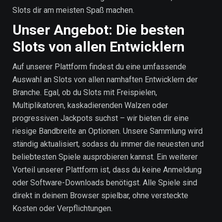
Slots dir am meisten Spaß machen.
Unser Angebot: Die besten
Slots von allen Entwicklern
Auf unserer Plattform findest du eine umfassende
Auswahl an Slots von allen namhaften Entwicklern der
Branche. Egal, ob du Slots mit Freispielen,
Multiplikatoren, kaskadierenden Walzen oder
progressiven Jackpots suchst – wir bieten dir eine
riesige Bandbreite an Optionen. Unsere Sammlung wird
ständig aktualisiert, sodass du immer die neuesten und
beliebtesten Spiele ausprobieren kannst. Ein weiterer
Vorteil unserer Plattform ist, dass du keine Anmeldung
oder Software-Downloads benötigst. Alle Spiele sind
direkt in deinem Browser spielbar, ohne versteckte
Kosten oder Verpflichtungen.