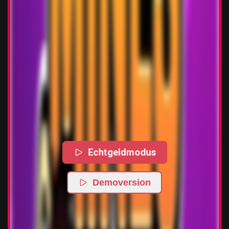
Echtgeldmodus
Demoversion