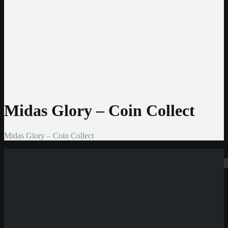
Jeton
CashtoCode
MiFinity
MuchBetter
Auszahlmethoden
Bank Überweisung
MasterCard
Visa
Skrill
Bitcoin
Midas Glory – Coin Collect
Midas Glory – Coin Collect
Suchen
Neue Casinos