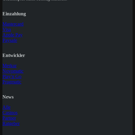
Einzahlung
Mastercard
Visa
Apple Pay
Paysafe
Entwickler
Merkur
Novomatic
Play'n Go
Pragmatic
News
Alle
Casinos
Partner
Ratgeber