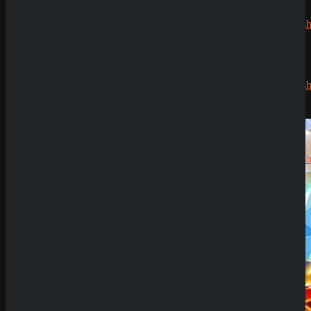
Jens
zu
CryptoRush
200% bis
zu 2.500€
Silizi
zu
Submit
CryptoRush
Sicher dir einen 100% Bonus bis 500€ und spiele
200% bis
Midas Glory - Coin Collect
zu 2.500€
Try Our Featured Games
Robert99
zu
CryptoRush
200% bis
zu 2.500€
News
SpinEmpire Casino
Review
8. Januar 2026
SpinBetter Casino
Review
22. Dezember