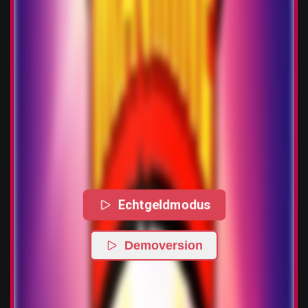
Echtgeldmodus
Demoversion