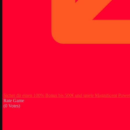
Sicher dir einen 100% Bonus bis 500€ und spiele Magnificent Power
Rate Game
(
0
Votes)