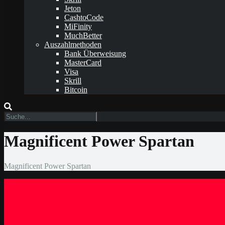
Jeton
CashtoCode
MiFinity
MuchBetter
Auszahlmethoden
Bank Überweisung
MasterCard
Visa
Skrill
Bitcoin
Magnificent Power Spartan
Magnificent Power Spartan