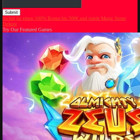
Submit
Sicher dir einen 100% Bonus bis 500€ und spiele Magic Stone
Deluxe
Try Our Featured Games