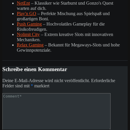
NetEnt
– Klassiker wie Starburst und Gonzo's Quest
warten auf dich.
Play'n GO
– Perfekte Mischung aus Spielspaß und
großartigen Boni.
Push Gaming
– Hochvolatiles Gameplay für die
Risikofreudigen.
Nolimit City
– Extrem kreative Slots mit innovativen
Mechaniken.
Relax Gaming
– Bekannt für Megaways-Slots und hohe
Gewinnpotenziale.
Schreibe einen Kommentar
Deine E-Mail-Adresse wird nicht veröffentlicht.
Erforderliche
Felder sind mit
*
markiert