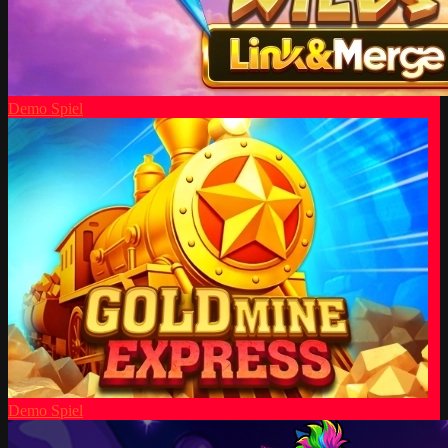
Demo Spiel
Demo Spiel