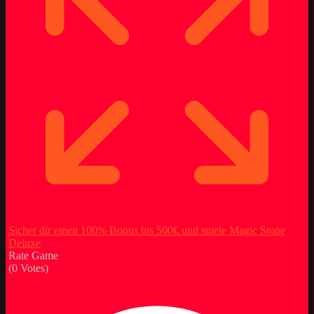
Sicher dir einen 100% Bonus bis 500€ und spiele Magic Stone
Deluxe
Rate Game
(
0
Votes)