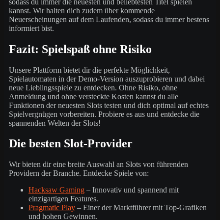
sodass du immer die neuesten und beliebtesten Titel spielen
kannst. Wir halten dich zudem über kommende
Neuerscheinungen auf dem Laufenden, sodass du immer bestens
informiert bist.
Fazit: Spielspaß ohne Risiko
Unsere Plattform bietet dir die perfekte Möglichkeit,
Spielautomaten in der Demo-Version auszuprobieren und dabei
neue Lieblingsspiele zu entdecken. Ohne Risiko, ohne
Anmeldung und ohne versteckte Kosten kannst du alle
Funktionen der neuesten Slots testen und dich optimal auf echtes
Spielvergnügen vorbereiten. Probiere es aus und entdecke die
spannenden Welten der Slots!
Die besten Slot-Provider
Wir bieten dir eine breite Auswahl an Slots von führenden
Providern der Branche. Entdecke Spiele von:
Hacksaw Gaming
– Innovativ und spannend mit
einzigartigen Features.
Pragmatic Play
– Einer der Marktführer mit Top-Grafiken
und hohen Gewinnen.