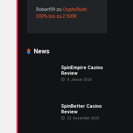
Robert99
zu
CryptoRush:
200% bis zu 2.500€
News
SpinEmpire Casino
Review
8. Januar 2026
SpinBetter Casino
Review
22. Dezember 2025