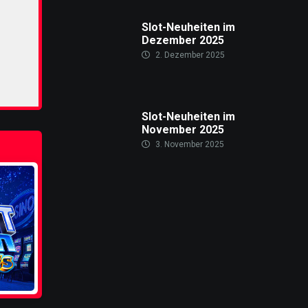
Slot-Neuheiten im
Dezember 2025
2. Dezember 2025
Slot-Neuheiten im
November 2025
3. November 2025