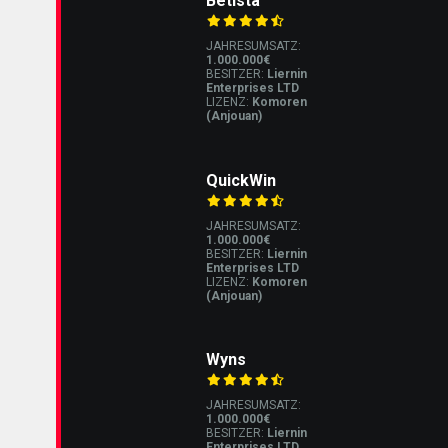
Betista
JAHRESUMSATZ:
1.000.000€
BESITZER:
Liernin
Enterprises LTD
LIZENZ:
Komoren
(Anjouan)
QuickWin
JAHRESUMSATZ:
1.000.000€
BESITZER:
Liernin
Enterprises LTD
LIZENZ:
Komoren
(Anjouan)
Wyns
JAHRESUMSATZ:
1.000.000€
BESITZER:
Liernin
Enterprises LTD