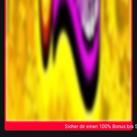
Sicher dir einen 100% Bonus bis 500€ und spiele Lucky P