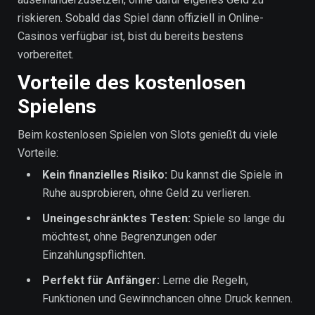
riskieren. Sobald das Spiel dann offiziell in Online-
Casinos verfügbar ist, bist du bereits bestens
vorbereitet.
Vorteile des kostenlosen
Spielens
Beim kostenlosen Spielen von Slots genießt du viele
Vorteile:
Kein finanzielles Risiko:
Du kannst die Spiele in
Ruhe ausprobieren, ohne Geld zu verlieren.
Uneingeschränktes Testen:
Spiele so lange du
möchtest, ohne Begrenzungen oder
Einzahlungspflichten.
Perfekt für Anfänger:
Lerne die Regeln,
Funktionen und Gewinnchancen ohne Druck kennen.