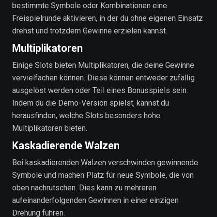
bestimmte Symbole oder Kombinationen eine
Freispielrunde aktivieren, in der du ohne eigenen Einsatz
drehst und trotzdem Gewinne erzielen kannst.
Multiplikatoren
Einige Slots bieten Multiplikatoren, die deine Gewinne
vervielfachen können. Diese können entweder zufällig
ausgelöst werden oder Teil eines Bonusspiels sein.
Indem du die Demo-Version spielst, kannst du
herausfinden, welche Slots besonders hohe
Multiplikatoren bieten.
Kaskadierende Walzen
Bei kaskadierenden Walzen verschwinden gewinnende
Symbole und machen Platz für neue Symbole, die von
oben nachrutschen. Dies kann zu mehreren
aufeinanderfolgenden Gewinnen in einer einzigen
Drehung führen.