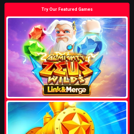
Try Our Featured Games