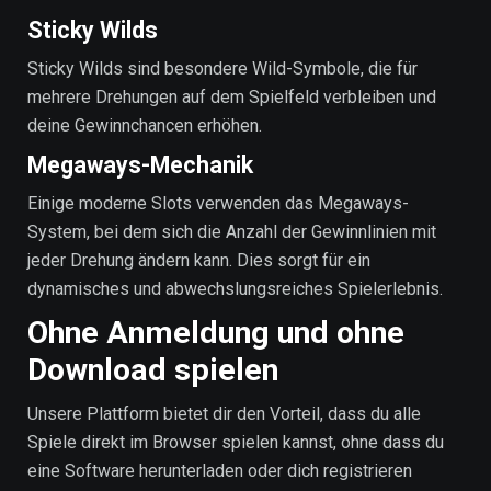
Sticky Wilds
Sticky Wilds sind besondere Wild-Symbole, die für
mehrere Drehungen auf dem Spielfeld verbleiben und
deine Gewinnchancen erhöhen.
Megaways-Mechanik
Einige moderne Slots verwenden das Megaways-
System, bei dem sich die Anzahl der Gewinnlinien mit
jeder Drehung ändern kann. Dies sorgt für ein
dynamisches und abwechslungsreiches Spielerlebnis.
Ohne Anmeldung und ohne
Download spielen
Unsere Plattform bietet dir den Vorteil, dass du alle
Spiele direkt im Browser spielen kannst, ohne dass du
eine Software herunterladen oder dich registrieren