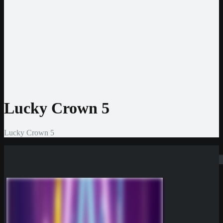
Jeton
CashtoCode
MiFinity
MuchBetter
Auszahlmethoden
Bank Überweisung
MasterCard
Visa
Skrill
Bitcoin
Lucky Crown 5
Lucky Crown 5
Suchen
Rate Game
(
0
Votes)
Neue Casinos