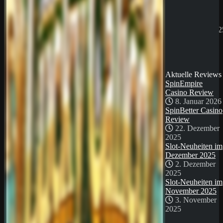
2025
Slot-Neuheiten im
Dezember 2025
2. Dezember 202
Slot-Neuheiten im
November 2025
3. November
2025
Aktuelle Reviews
SpinEmpire
Casino Review
8. Januar 2026
SpinBetter Casino
Review
22. Dezember
2025
Slot-Neuheiten im
Dezember 2025
2. Dezember
2025
Slot-Neuheiten im
November 2025
3. November
2025