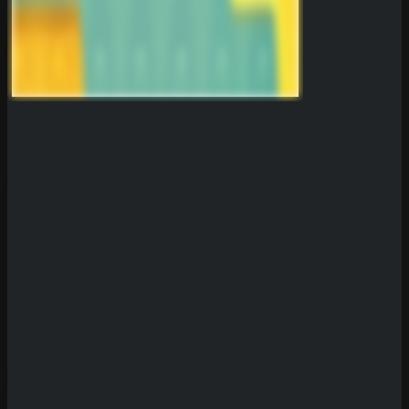
Sicher dir einen 100% Bonus bis 500€ und spiel
Try Our Featured Games