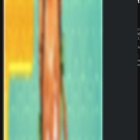
SpinBetter
Betist
JAHRESUMSATZ:
JAHRES
20.000.000€
1.000.00
BESITZER:
BESITZE
Sprut
Liernin
Group
Enterpri
B.V.
LTD
LIZENZ:
LIZENZ:
Curacao
Komore
(Anjoua
QuickWin
Wyns