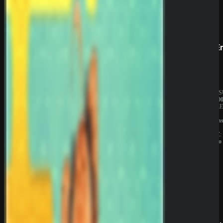
Prestige
SpinE
BESITZER:
JAHRES
Aurevia
10.000.0
IT
BESITZE
Group
GBL
LIZENZ:
Solution
Curacao
N.V.
LIZENZ:
Curacao