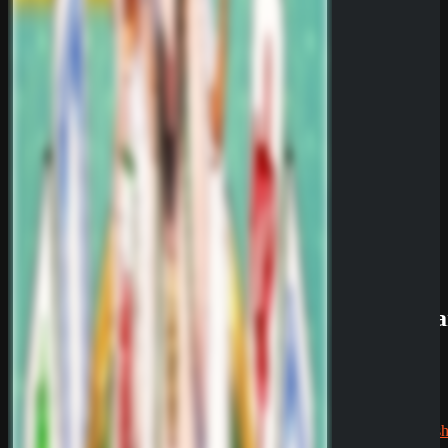
im
Dezember
2025
Slot-
Neuheiten
im
November
2025
Die
neusten
Slots für
Oktober
2025
Neueste
Kommenta
Alex
zu
Dazard
rami
zu
CryptoRus