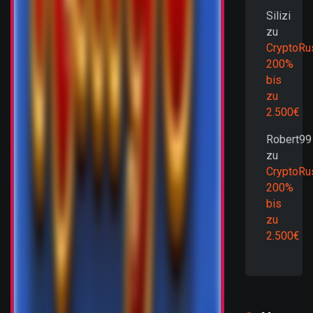
Silizi
zu
CryptoRu
200%
bis
zu
2.500€
Robert99
zu
CryptoRu
200%
bis
zu
2.500€