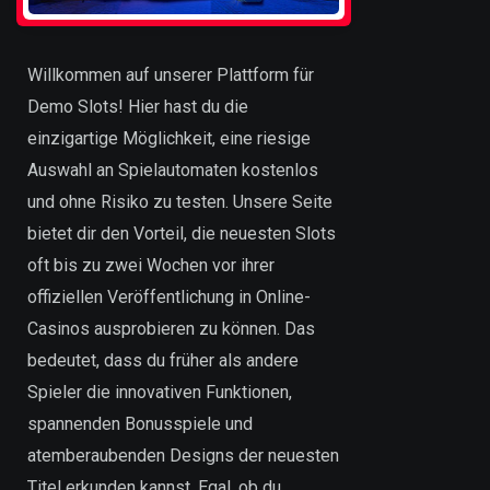
Willkommen auf unserer Plattform für
Demo Slots! Hier hast du die
einzigartige Möglichkeit, eine riesige
Auswahl an Spielautomaten kostenlos
und ohne Risiko zu testen. Unsere Seite
bietet dir den Vorteil, die neuesten Slots
oft bis zu zwei Wochen vor ihrer
offiziellen Veröffentlichung in Online-
Casinos ausprobieren zu können. Das
bedeutet, dass du früher als andere
Spieler die innovativen Funktionen,
spannenden Bonusspiele und
atemberaubenden Designs der neuesten
Titel erkunden kannst. Egal, ob du