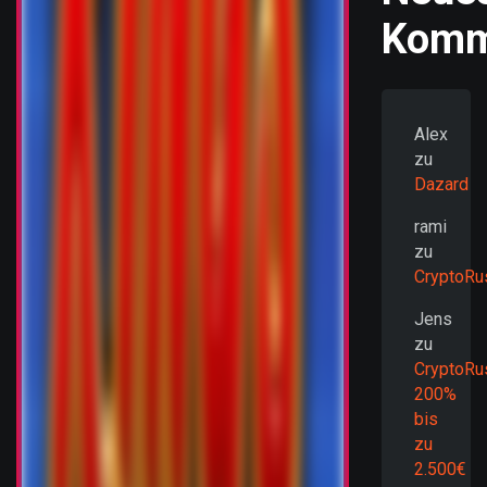
Komm
Alex
zu
Dazard
rami
zu
CryptoRu
Jens
zu
CryptoRu
200%
bis
zu
2.500€