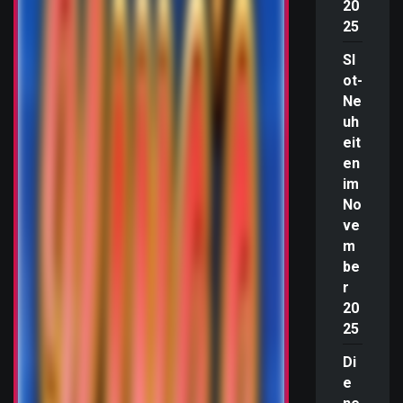
20
25
Sl
ot-
Ne
uh
eit
en
im
No
ve
m
be
r
20
25
Di
e