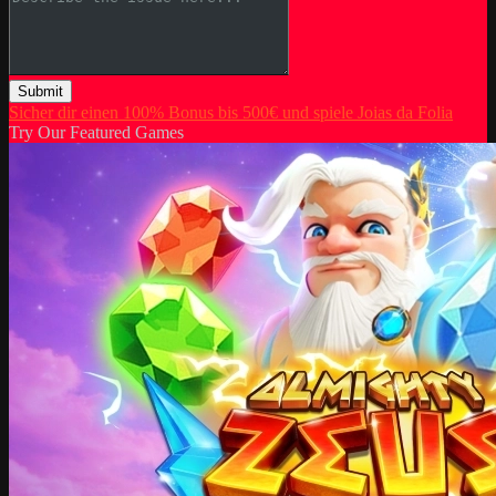
Submit
Sicher dir einen 100% Bonus bis 500€ und spiele Joias da Folia
Try Our Featured Games