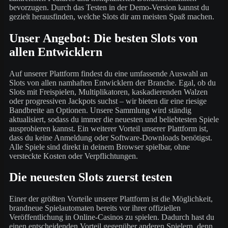
bevorzugen. Durch das Testen in der Demo-Version kannst du
gezielt herausfinden, welche Slots dir am meisten Spaß machen.
Unser Angebot: Die besten Slots von
allen Entwicklern
Auf unserer Plattform findest du eine umfassende Auswahl an
Slots von allen namhaften Entwicklern der Branche. Egal, ob du
Slots mit Freispielen, Multiplikatoren, kaskadierenden Walzen
oder progressiven Jackpots suchst – wir bieten dir eine riesige
Bandbreite an Optionen. Unsere Sammlung wird ständig
aktualisiert, sodass du immer die neuesten und beliebtesten Spiele
ausprobieren kannst. Ein weiterer Vorteil unserer Plattform ist,
dass du keine Anmeldung oder Software-Downloads benötigst.
Alle Spiele sind direkt in deinem Browser spielbar, ohne
versteckte Kosten oder Verpflichtungen.
Die neuesten Slots zuerst testen
Einer der größten Vorteile unserer Plattform ist die Möglichkeit,
brandneue Spielautomaten bereits vor ihrer offiziellen
Veröffentlichung in Online-Casinos zu spielen. Dadurch hast du
einen entscheidenden Vorteil gegenüber anderen Spielern, denn