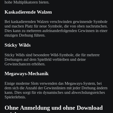
hohe Multiplikatoren bieten.
Kaskadierende Walzen
Bei kaskadierenden Walzen verschwinden gewinnende Symbole
und machen Platz für neue Symbole, die von oben nachrutschen.
Dies kann zu mehreren aufeinanderfolgenden Gewinnen in einer
einzigen Drehung führen.
Sticky Wilds
Sticky Wilds sind besondere Wild-Symbole, die für mehrere
Drehungen auf dem Spielfeld verbleiben und deine
Gewinnchancen erhöhen.
Megaways-Mechanik
Einige moderne Slots verwenden das Megaways-System, bei
dem sich die Anzahl der Gewinnlinien mit jeder Drehung ändern
kann. Dies sorgt für ein dynamisches und abwechslungsreiches
Spielerlebnis.
Ohne Anmeldung und ohne Download