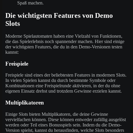
Spaß machen.
Die wichtigsten Features von Demo
Slots
Moderne Spielautomaten haben eine Vielzahl von Funktionen,
die das Spielerlebnis noch spannender machen. Hier sind einige
der wichtigsten Features, die du in den Demo-Versionen testen
kannst:
Freispiele
Freispiele sind eines der beliebtesten Features in modernen Slots.
In vielen Spielen kannst du durch bestimmte Symbole oder
Kombinationen eine Freispielrunde aktivieren, in der du ohne
eigenen Einsatz drehst und trotzdem Gewinne erzielen kannst.
Multiplikatoren
Einige Slots bieten Multiplikatoren, die deine Gewinne
vervielfachen können. Diese können entweder zufällig ausgelöst
werden oder Teil eines Bonusspiels sein. Indem du die Demo-
Version spielst, kannst du herausfinden, welche Slots besonders