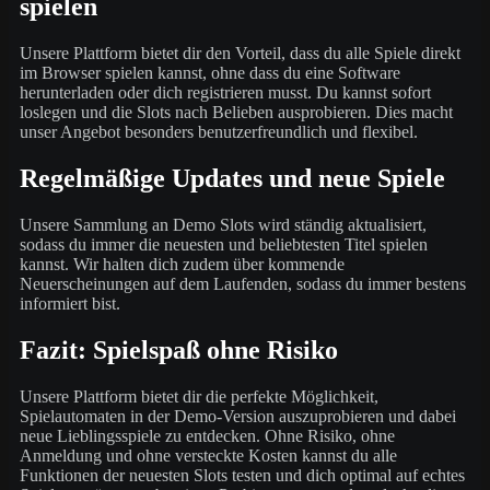
spielen
Unsere Plattform bietet dir den Vorteil, dass du alle Spiele direkt
im Browser spielen kannst, ohne dass du eine Software
herunterladen oder dich registrieren musst. Du kannst sofort
loslegen und die Slots nach Belieben ausprobieren. Dies macht
unser Angebot besonders benutzerfreundlich und flexibel.
Regelmäßige Updates und neue Spiele
Unsere Sammlung an Demo Slots wird ständig aktualisiert,
sodass du immer die neuesten und beliebtesten Titel spielen
kannst. Wir halten dich zudem über kommende
Neuerscheinungen auf dem Laufenden, sodass du immer bestens
informiert bist.
Fazit: Spielspaß ohne Risiko
Unsere Plattform bietet dir die perfekte Möglichkeit,
Spielautomaten in der Demo-Version auszuprobieren und dabei
neue Lieblingsspiele zu entdecken. Ohne Risiko, ohne
Anmeldung und ohne versteckte Kosten kannst du alle
Funktionen der neuesten Slots testen und dich optimal auf echtes