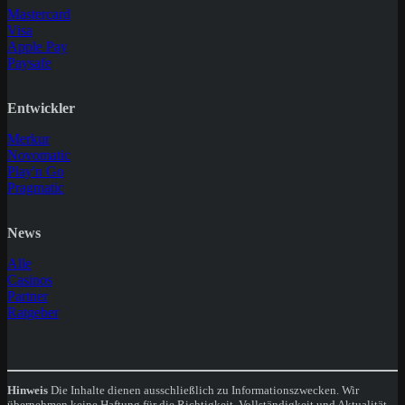
Mastercard
Visa
Apple Pay
Paysafe
Entwickler
Merkur
Novomatic
Play'n Go
Pragmatic
News
Alle
Casinos
Partner
Ratgeber
Hinweis
Die Inhalte dienen ausschließlich zu Informationszwecken. Wir
übernehmen keine Haftung für die Richtigkeit, Vollständigkeit und Aktualität