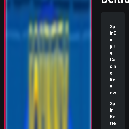
Sp
inE
m
pir
e
Ca
sin
o
Re
vi
ew
Sp
in
Be
tte