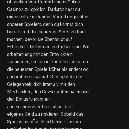
offiziellen Veröffentlichung in Online-
Casinos zu spielen. Dadurch hast du
einen entscheidenden Vorteil gegenüber
anderen Spielern, denn du kannst dich
bereits mit den neuesten Slots vertraut
machen, bevor sie überhaupt auf
Echtgeld-Plattformen verfügbar sind. Wir
arbeiten eng mit den Entwicklern
zusammen, um sicherzustellen, dass du
die neuesten Spiele früher als anderswo
ausprobieren kannst. Dies gibt dir die
Gelegenheit, dich intensiv mit den
Mechaniken, den Gewinnpotenzialen und
den Bonusfunktionen
auseinanderzusetzen, ohne dafür
eigenes Geld zu riskieren. Sobald das
Spiel dann offiziell in Online-Casinos