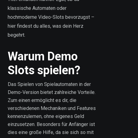
klassische Automaten oder
hochmoderne Video-Slots bevorzugst –
hier findest du alles, was dein Herz
begehrt.
Warum Demo
Slots spielen?
Das Spielen von Spielautomaten in der
Demo-Version bietet zahlreiche Vorteile.
Zum einen ermöglicht es dir, die
verschiedenen Mechaniken und Features
kennenzulernen, ohne eigenes Geld
einzusetzen. Besonders für Anfänger ist
dies eine große Hilfe, da sie sich so mit