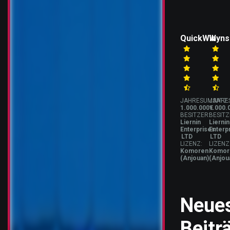
QuickWin
Wyns
JAHRESUMSATZ:
JAHRE
1.000.000€
1.000.
BESITZER:
BESITZ
Liernin
Liernin
Enterprises
Enterp
LTD
LTD
LIZENZ:
LIZENZ
Komoren
Komor
(Anjouan)
(Anjou
Neue
Beitr