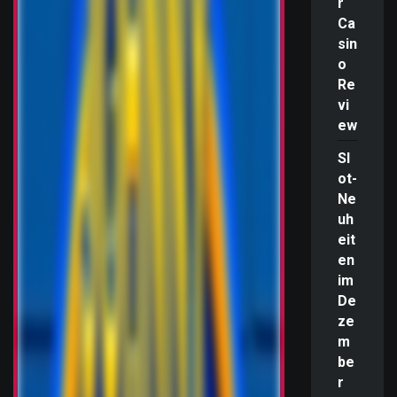
r
Ca
sin
o
Re
vi
ew
Sl
ot-
Ne
uh
eit
en
im
De
ze
m
be
r