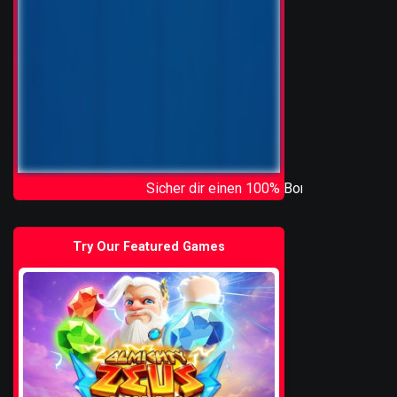
Sicher dir einen 100% Bonus bis 500€ und spiele J
Try Our Featured Games