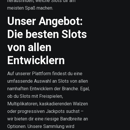
herausfinden, welche Slots dir am
meisten Spaß machen.
Unser Angebot:
Die besten Slots
von allen
Entwicklern
Auf unserer Plattform findest du eine
umfassende Auswahl an Slots von allen
namhaften Entwicklern der Branche. Egal,
ob du Slots mit Freispielen,
Multiplikatoren, kaskadierenden Walzen
oder progressiven Jackpots suchst –
wir bieten dir eine riesige Bandbreite an
Optionen. Unsere Sammlung wird