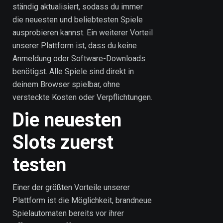
ständig aktualisiert, sodass du immer
die neuesten und beliebtesten Spiele
ausprobieren kannst. Ein weiterer Vorteil
unserer Plattform ist, dass du keine
Anmeldung oder Software-Downloads
benötigst. Alle Spiele sind direkt in
deinem Browser spielbar, ohne
versteckte Kosten oder Verpflichtungen.
Die neuesten
Slots zuerst
testen
Einer der größten Vorteile unserer
Plattform ist die Möglichkeit, brandneue
Spielautomaten bereits vor ihrer