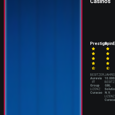
Casinos
Prestige
Spin
BESITZER:
JAHRE
Aurevia
10.000
IT
BESITZ
Group
GBL
LIZENZ:
Soluti
Curacao
N.V.
LIZENZ
Curac