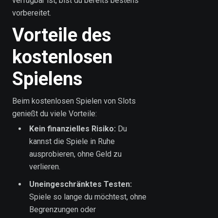
verfügbar ist, bist du bereits bestens
vorbereitet.
Vorteile des
kostenlosen
Spielens
Beim kostenlosen Spielen von Slots
genießt du viele Vorteile:
Kein finanzielles Risiko:
Du
kannst die Spiele in Ruhe
ausprobieren, ohne Geld zu
verlieren.
Uneingeschränktes Testen:
Spiele so lange du möchtest, ohne
Begrenzungen oder