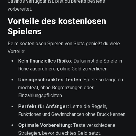
Casinos verfügbar ist, bist du bereits bestens
vorbereitet.
Vorteile des kostenlosen
Spielens
Beim kostenlosen Spielen von Slots genießt du viele
Vorteile:
Kein finanzielles Risiko:
Du kannst die Spiele in
Ruhe ausprobieren, ohne Geld zu verlieren.
Uneingeschränktes Testen:
Spiele so lange du
möchtest, ohne Begrenzungen oder
Einzahlungspflichten.
Perfekt für Anfänger:
Lerne die Regeln,
Funktionen und Gewinnchancen ohne Druck kennen.
Optimale Vorbereitung:
Teste verschiedene
Strategien, bevor du echtes Geld setzt.