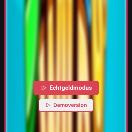
Echtgeldmodus
Demoversion