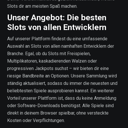
Slots dir am meisten Spaß machen.
Unser Angebot: Die besten
Slots von allen Entwicklern
Auf unserer Plattform findest du eine umfassende
Auswahl an Slots von allen namhaften Entwicklern der
Branche. Egal, ob du Slots mit Freispielen,
Multiplikatoren, kaskadierenden Walzen oder
progressiven Jackpots suchst – wir bieten dir eine
riesige Bandbreite an Optionen. Unsere Sammlung wird
ständig aktualisiert, sodass du immer die neuesten und
beliebtesten Spiele ausprobieren kannst. Ein weiterer
Vorteil unserer Plattform ist, dass du keine Anmeldung
oder Software-Downloads benötigst. Alle Spiele sind
direkt in deinem Browser spielbar, ohne versteckte
Kosten oder Verpflichtungen.