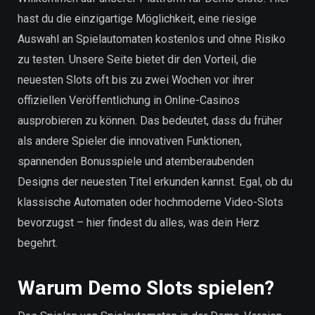
hast du die einzigartige Möglichkeit, eine riesige
Auswahl an Spielautomaten kostenlos und ohne Risiko
zu testen. Unsere Seite bietet dir den Vorteil, die
neuesten Slots oft bis zu zwei Wochen vor ihrer
offiziellen Veröffentlichung in Online-Casinos
ausprobieren zu können. Das bedeutet, dass du früher
als andere Spieler die innovativen Funktionen,
spannenden Bonusspiele und atemberaubenden
Designs der neuesten Titel erkunden kannst. Egal, ob du
klassische Automaten oder hochmoderne Video-Slots
bevorzugst – hier findest du alles, was dein Herz
begehrt.
Warum Demo Slots spielen?