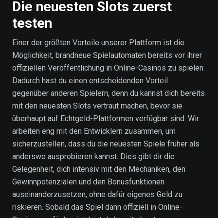
Die neuesten Slots zuerst
testen
Einer der größten Vorteile unserer Plattform ist die
Möglichkeit, brandneue Spielautomaten bereits vor ihrer
offiziellen Veröffentlichung in Online-Casinos zu spielen.
Dadurch hast du einen entscheidenden Vorteil
gegenüber anderen Spielern, denn du kannst dich bereits
mit den neuesten Slots vertraut machen, bevor sie
überhaupt auf Echtgeld-Plattformen verfügbar sind. Wir
arbeiten eng mit den Entwicklern zusammen, um
sicherzustellen, dass du die neuesten Spiele früher als
anderswo ausprobieren kannst. Dies gibt dir die
Gelegenheit, dich intensiv mit den Mechaniken, den
Gewinnpotenzialen und den Bonusfunktionen
auseinanderzusetzen, ohne dafür eigenes Geld zu
riskieren. Sobald das Spiel dann offiziell in Online-