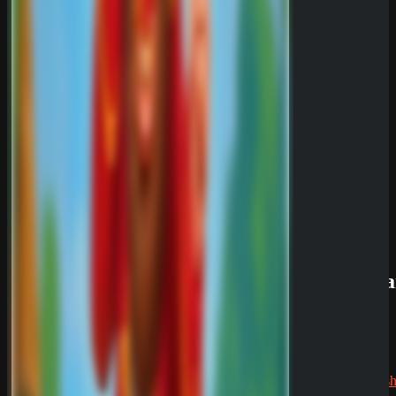
im
Dezember
2025
Slot-
Neuheiten
im
November
2025
Die
neusten
Slots für
Oktober
2025
Neueste
Kommenta
Alex
zu
Dazard
rami
zu
CryptoRus