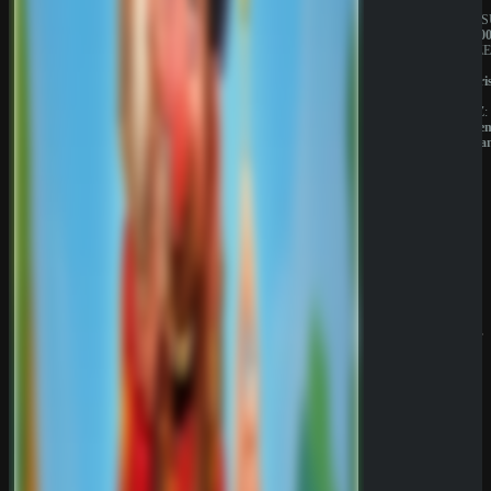
JAHRESUMSATZ:
JAHRES
1.000.000€
1.000.00
BESITZER:
BESITZE
Liernin
Liernin
Enterprises
Enterpri
LTD
LTD
LIZENZ:
LIZENZ:
Komoren
Komore
(Anjouan)
(Anjoua
Neueste
Beiträge
SpinEmpir
e Casino
Review
SpinBetter
Casino
Review
Slot-
Neuheiten