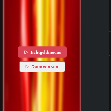
Jens
zu
CryptoRush
200% bis
zu 2.500€
Silizi
zu
CryptoRush
200% bis
zu 2.500€
Robert99
Echtgeldmodus
zu
CryptoRush
200% bis
zu 2.500€
Demoversion
News
SpinEmpire Casino
Review
8. Januar 2026
SpinBetter Casino
Review
22. Dezember