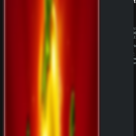
SpinBetter
Betist
JAHRESUMSATZ:
JAHRES
20.000.000€
1.000.00
BESITZER:
BESITZE
Sprut
Liernin
Group
Enterpri
B.V.
LTD
LIZENZ:
LIZENZ:
Curacao
Komore
(Anjoua
QuickWin
Wyns