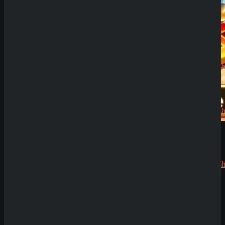
Alex
zu
Dazard
rami
zu
CryptoRus
Jens
zu
CryptoRush
200% bis
zu 2.500€
Silizi
zu
CryptoRush
200% bis
Demo Spiel
zu 2.500€
Robert99
zu
CryptoRush
200% bis
zu 2.500€
News
SpinEmpire Casino
Review