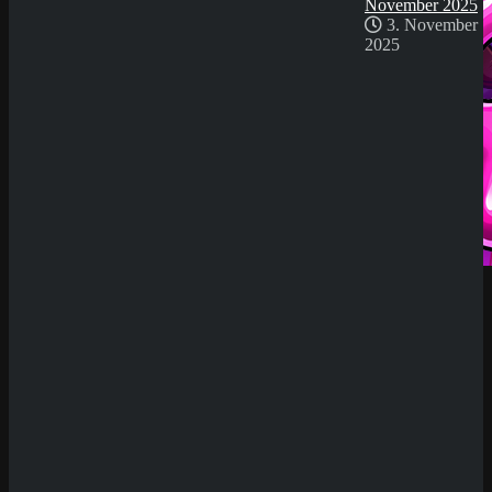
November 2025
3. November
2025
Demo Spiel
Willkommen auf unserer Plattform für Demo
Slots! Hier hast du die einzigartige Möglichkeit,
eine riesige Auswahl an Spielautomaten
kostenlos und ohne Risiko zu testen. Unsere
Seite bietet dir den Vorteil, die neuesten Slots
oft bis zu zwei Wochen vor ihrer offiziellen
Veröffentlichung in Online-Casinos
ausprobieren zu können. Das bedeutet, dass du