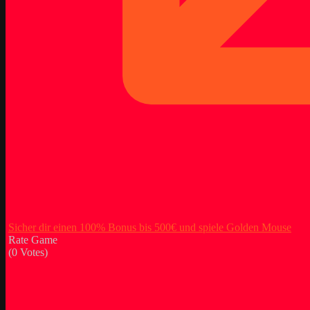
Sicher dir einen 100% Bonus bis 500€ und spiele Golden Mouse
Rate Game
(
0
Votes)