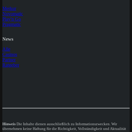
Merkur
Novomatic
Play'n Go
Pragmatic
News
Alle
Casinos
Partner
Ratgeber
Hinweis
Die Inhalte dienen ausschließlich zu Informationszwecken. Wir
übernehmen keine Haftung für die Richtigkeit, Vollständigkeit und Aktualität