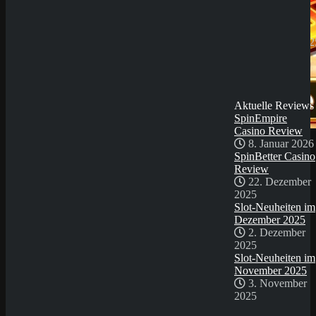
2025
Slot-Neuheiten im
Dezember 2025
2. Dezember 202
Slot-Neuheiten im
November 2025
3. November
2025
Aktuelle Reviews
SpinEmpire
Casino Review
Demo Spiel
8. Januar 2026
SpinBetter Casino
Review
22. Dezember
2025
Slot-Neuheiten im
Dezember 2025
2. Dezember
2025
Slot-Neuheiten im
November 2025
3. November
2025