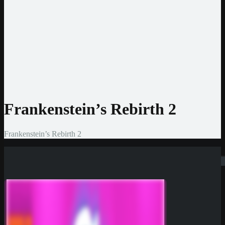
Jeton
CashtoCode
MiFinity
MuchBetter
Auszahlmethoden
Bank Überweisung
MasterCard
Visa
Skrill
Bitcoin
Frankenstein’s Rebirth 2
Frankenstein’s Rebirth 2
Suchen
Rate Game
(
0
Votes)
Neue Casinos