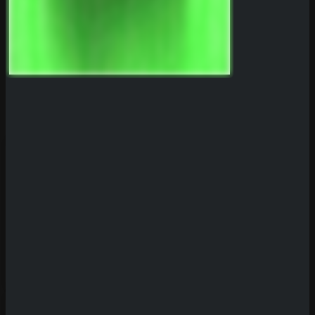
Sicher dir einen 100% Bonus bis 500€ und spiele
Try Our Featured Games