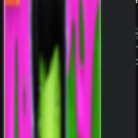
SpinBetter
Betist
JAHRESUMSATZ:
JAHRES
20.000.000€
1.000.00
BESITZER:
BESITZE
Sprut
Liernin
Group
Enterpri
B.V.
LTD
LIZENZ:
LIZENZ:
Curacao
Komore
(Anjoua
QuickWin
Wyns