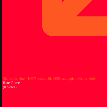
Sicher dir einen 100% Bonus bis 500€ und spiele Fisher Bob
Rate Game
(
0
Votes)