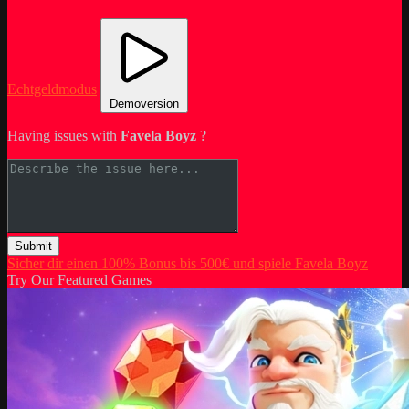
Echtgeldmodus
Demoversion
Having issues with
Favela Boyz
?
Submit
Sicher dir einen 100% Bonus bis 500€ und spiele Favela Boyz
Try Our Featured Games