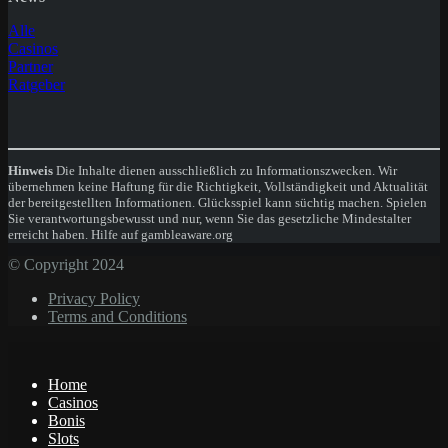
Alle
Casinos
Partner
Ratgeber
Hinweis
Die Inhalte dienen ausschließlich zu Informationszwecken. Wir
übernehmen keine Haftung für die Richtigkeit, Vollständigkeit und Aktualität
der bereitgestellten Informationen. Glücksspiel kann süchtig machen. Spielen
Sie verantwortungsbewusst und nur, wenn Sie das gesetzliche Mindestalter
erreicht haben. Hilfe auf gambleaware.org
© Copyright 2024
Privacy Policy
Terms and Conditions
Home
Casinos
Bonis
Slots