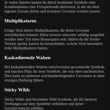
In vielen Spielen kannst du durch bestimmte Symbole oder
Kombinationen eine Freispielrunde aktivieren, in der du ohne
eigenen Einsatz drehst und trotzdem Gewinne erzielen kannst.
Multiplikatoren
Einige Slots bieten Multiplikatoren, die deine Gewinne
vervielfachen können. Diese können entweder zufällig ausgelöst
werden oder Teil eines Bonusspiels sein. Indem du die Demo-
Version spielst, kannst du herausfinden, welche Slots besonders
hohe Multiplikatoren bieten.
Kaskadierende Walzen
Bei kaskadierenden Walzen verschwinden gewinnende Symbole
und machen Platz für neue Symbole, die von oben nachrutschen.
Dies kann zu mehreren aufeinanderfolgenden Gewinnen in einer
einzigen Drehung führen.
Sticky Wilds
Sticky Wilds sind besondere Wild-Symbole, die für mehrere
Drehungen auf dem Spielfeld verbleiben und deine
Gewinnchancen erhöhen.