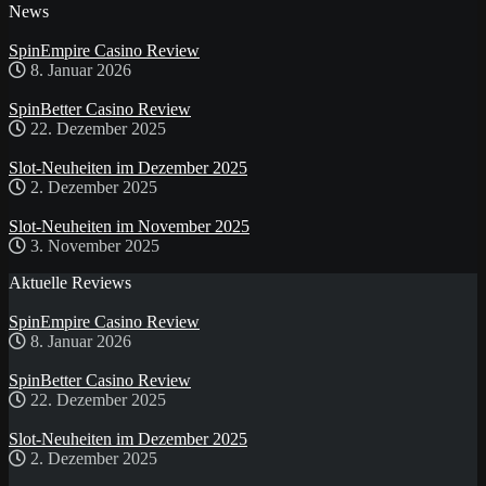
News
SpinEmpire Casino Review
8. Januar 2026
SpinBetter Casino Review
22. Dezember 2025
Slot-Neuheiten im Dezember 2025
2. Dezember 2025
Slot-Neuheiten im November 2025
3. November 2025
Aktuelle Reviews
SpinEmpire Casino Review
8. Januar 2026
SpinBetter Casino Review
22. Dezember 2025
Slot-Neuheiten im Dezember 2025
2. Dezember 2025