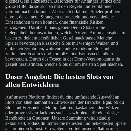
eigenes Geld einzusetzen. Besonders für Anfänger ist dies eine
große Hilfe, da sie sich so mit den Regeln und Funktionen
vertraut machen können. Aber auch erfahrene Spieler profitieren
davon, da sie neue Strategien entwickeln und verschiedene
Einsatzhöhen testen können, ohne finanzielle Risiken
einzugehen. Darüber hinaus geben Demo Slots dir die
Gelegenheit, herauszufinden, welche Art von Automatenspiel am
besten zu deinem persönlichen Geschmack passt. Manche
Spieler bevorzugen klassische Slots mit wenigen Walzen und
einfachen Symbolen, während andere moderne Slots mit
zahlreichen Features und komplizierten Bonusmechaniken
bevorzugen. Durch das Testen in der Demo-Version kannst du
gezielt herausfinden, welche Slots dir am meisten Spaß machen.
Unser Angebot: Die besten Slots von
allen Entwicklern
Auf unserer Plattform findest du eine umfassende Auswahl an
Slots von allen namhaften Entwicklern der Branche. Egal, ob du
Slots mit Freispielen, Multiplikatoren, kaskadierenden Walzen
oder progressiven Jackpots suchst – wir bieten dir eine riesige
Bandbreite an Optionen. Unsere Sammlung wird ständig
aktualisiert, sodass du immer die neuesten und beliebtesten Spiele
ausprobieren kannst. Ein weiterer Vorteil unserer Plattform ist,