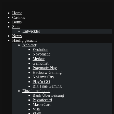
Home
Casinos
Bonis
Slots
Entwickler
News
Häufig gesucht
Anbieter
Evolution
Novomatic
Merkur
Gamomat
Pragmatic Play
Hacksaw Gaming
NoLimit City
Play’n GO
Big Time Gaming
Einzahlmethoden
Bank Überweisung
Paysafecard
MasterCard
Visa
Skrill