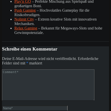
Play'n GO
– Perfekte Mischung aus Spielspaß und
großartigen Boni.
Push Gaming
– Hochvolatiles Gameplay für die
Risikofreudigen.
Nolimit City
– Extrem kreative Slots mit innovativen
Mechaniken.
Relax Gaming
– Bekannt für Megaways-Slots und hohe
Gewinnpotenziale.
Schreibe einen Kommentar
Deine E-Mail-Adresse wird nicht veröffentlicht.
Erforderliche
Felder sind mit
*
markiert