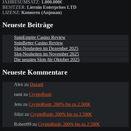
JAHRESUMSATZ:
1.000.000€
BESITZER:
Liernin Enterprises LTD
LIZENZ:
Komoren (Anjouan)
Neueste Beiträge
SpinEmpire Casino Review
SpinBetter Casino Review
Slot-Neuheiten im Dezember 2025
Slot-Neuheiten im November 2025
Die neusten Slots für Oktober 2025
Neueste Kommentare
Alex
zu
Dazard
rami
zu
CryptoRush
Jens
zu
CryptoRush: 200% bis zu 2.500€
Silizi
zu
CryptoRush: 200% bis zu 2.500€
Robert99
zu
CryptoRush: 200% bis zu 2.500€