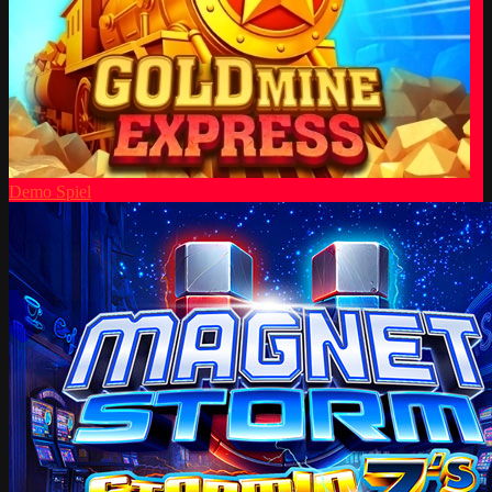
Demo Spiel