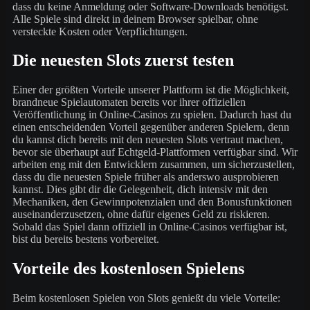
dass du keine Anmeldung oder Software-Downloads benötigst.
Alle Spiele sind direkt in deinem Browser spielbar, ohne
versteckte Kosten oder Verpflichtungen.
Die neuesten Slots zuerst testen
Einer der größten Vorteile unserer Plattform ist die Möglichkeit,
brandneue Spielautomaten bereits vor ihrer offiziellen
Veröffentlichung in Online-Casinos zu spielen. Dadurch hast du
einen entscheidenden Vorteil gegenüber anderen Spielern, denn
du kannst dich bereits mit den neuesten Slots vertraut machen,
bevor sie überhaupt auf Echtgeld-Plattformen verfügbar sind. Wir
arbeiten eng mit den Entwicklern zusammen, um sicherzustellen,
dass du die neuesten Spiele früher als anderswo ausprobieren
kannst. Dies gibt dir die Gelegenheit, dich intensiv mit den
Mechaniken, den Gewinnpotenzialen und den Bonusfunktionen
auseinanderzusetzen, ohne dafür eigenes Geld zu riskieren.
Sobald das Spiel dann offiziell in Online-Casinos verfügbar ist,
bist du bereits bestens vorbereitet.
Vorteile des kostenlosen Spielens
Beim kostenlosen Spielen von Slots genießt du viele Vorteile: