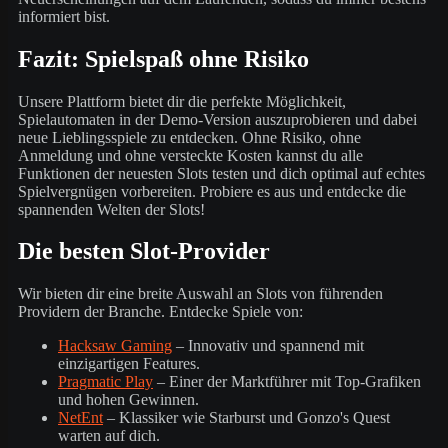
informiert bist.
Fazit: Spielspaß ohne Risiko
Unsere Plattform bietet dir die perfekte Möglichkeit,
Spielautomaten in der Demo-Version auszuprobieren und dabei
neue Lieblingsspiele zu entdecken. Ohne Risiko, ohne
Anmeldung und ohne versteckte Kosten kannst du alle
Funktionen der neuesten Slots testen und dich optimal auf echtes
Spielvergnügen vorbereiten. Probiere es aus und entdecke die
spannenden Welten der Slots!
Die besten Slot-Provider
Wir bieten dir eine breite Auswahl an Slots von führenden
Providern der Branche. Entdecke Spiele von:
Hacksaw Gaming
– Innovativ und spannend mit
einzigartigen Features.
Pragmatic Play
– Einer der Marktführer mit Top-Grafiken
und hohen Gewinnen.
NetEnt
– Klassiker wie Starburst und Gonzo's Quest
warten auf dich.