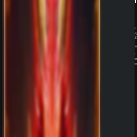
SpinBetter
Betist
JAHRESUMSATZ:
JAHRES
20.000.000€
1.000.00
BESITZER:
BESITZE
Sprut
Liernin
Group
Enterpri
B.V.
LTD
LIZENZ:
LIZENZ:
Curacao
Komore
(Anjoua
QuickWin
Wyns