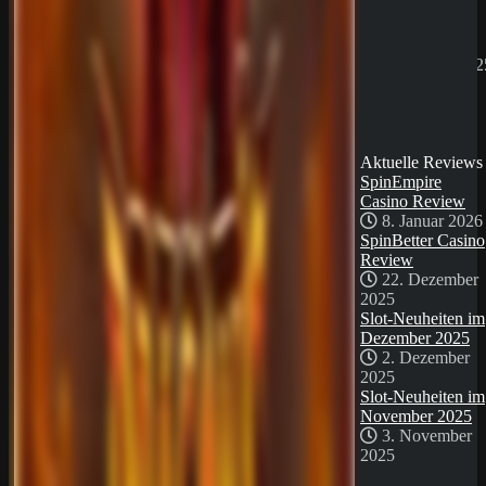
2025
Slot-Neuheiten im
Dezember 2025
2. Dezember 202
Slot-Neuheiten im
November 2025
3. November
2025
Aktuelle Reviews
SpinEmpire
Casino Review
8. Januar 2026
SpinBetter Casino
Review
22. Dezember
2025
Slot-Neuheiten im
Dezember 2025
2. Dezember
2025
Slot-Neuheiten im
November 2025
3. November
2025