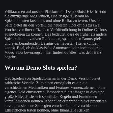
Willkommen auf unserer Plattform für Demo Slots! Hier hast du
die einzigartige Möglichkeit, eine riesige Auswahl an
Spielautomaten kostenlos und ohne Risiko zu testen. Unsere
Seite bietet dir den Vorteil, die neuesten Slots oft bis zu zwei
Wochen vor ihrer offiziellen Veröffentlichung in Online-Casinos
ausprobieren zu können. Das bedeutet, dass du früher als andere
Spieler die innovativen Funktionen, spannenden Bonusspiele
und atemberaubenden Designs der neuesten Titel erkunden
kannst. Egal, ob du klassische Automaten oder hochmoderne
Video-Slots bevorzugst – hier findest du alles, was dein Herz
begehrt.
Warum Demo Slots spielen?
Das Spielen von Spielautomaten in der Demo-Version bietet
zahlreiche Vorteile. Zum einen ermöglicht es dir, die
verschiedenen Mechaniken und Features kennenzulernen, ohne
eigenes Geld einzusetzen. Besonders für Anfänger ist dies eine
große Hilfe, da sie sich so mit den Regeln und Funktionen
vertraut machen können. Aber auch erfahrene Spieler profitieren
davon, da sie neue Strategien entwickeln und verschiedene
Einsatzhöhen testen können, ohne finanzielle Risiken