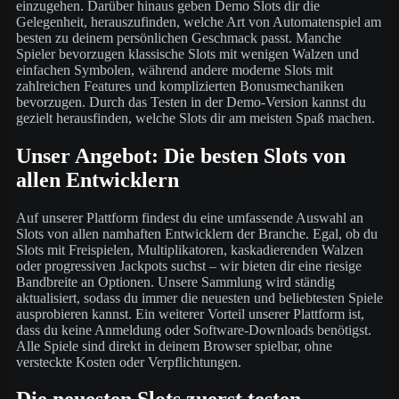
einzugehen. Darüber hinaus geben Demo Slots dir die
Gelegenheit, herauszufinden, welche Art von Automatenspiel am
besten zu deinem persönlichen Geschmack passt. Manche
Spieler bevorzugen klassische Slots mit wenigen Walzen und
einfachen Symbolen, während andere moderne Slots mit
zahlreichen Features und komplizierten Bonusmechaniken
bevorzugen. Durch das Testen in der Demo-Version kannst du
gezielt herausfinden, welche Slots dir am meisten Spaß machen.
Unser Angebot: Die besten Slots von
allen Entwicklern
Auf unserer Plattform findest du eine umfassende Auswahl an
Slots von allen namhaften Entwicklern der Branche. Egal, ob du
Slots mit Freispielen, Multiplikatoren, kaskadierenden Walzen
oder progressiven Jackpots suchst – wir bieten dir eine riesige
Bandbreite an Optionen. Unsere Sammlung wird ständig
aktualisiert, sodass du immer die neuesten und beliebtesten Spiele
ausprobieren kannst. Ein weiterer Vorteil unserer Plattform ist,
dass du keine Anmeldung oder Software-Downloads benötigst.
Alle Spiele sind direkt in deinem Browser spielbar, ohne
versteckte Kosten oder Verpflichtungen.