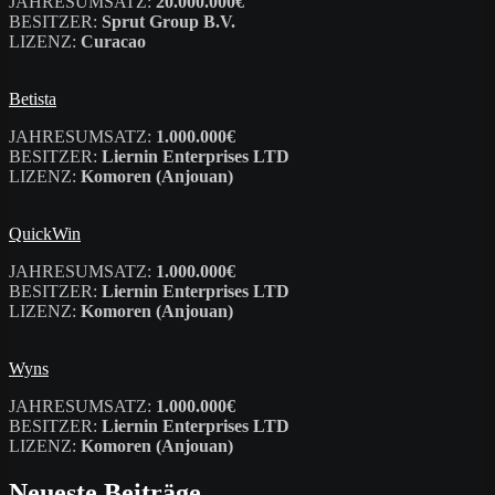
JAHRESUMSATZ:
20.000.000€
BESITZER:
Sprut Group B.V.
LIZENZ:
Curacao
Betista
JAHRESUMSATZ:
1.000.000€
BESITZER:
Liernin Enterprises LTD
LIZENZ:
Komoren (Anjouan)
QuickWin
JAHRESUMSATZ:
1.000.000€
BESITZER:
Liernin Enterprises LTD
LIZENZ:
Komoren (Anjouan)
Wyns
JAHRESUMSATZ:
1.000.000€
BESITZER:
Liernin Enterprises LTD
LIZENZ:
Komoren (Anjouan)
Neueste Beiträge