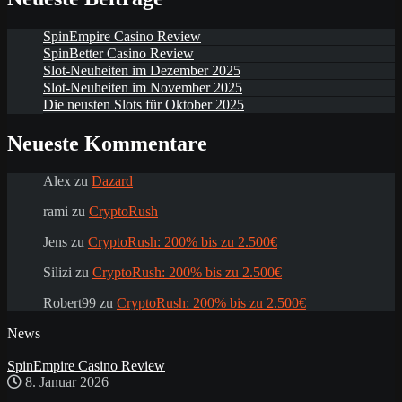
SpinEmpire Casino Review
SpinBetter Casino Review
Slot-Neuheiten im Dezember 2025
Slot-Neuheiten im November 2025
Die neusten Slots für Oktober 2025
Neueste Kommentare
Alex
zu
Dazard
rami
zu
CryptoRush
Jens
zu
CryptoRush: 200% bis zu 2.500€
Silizi
zu
CryptoRush: 200% bis zu 2.500€
Robert99
zu
CryptoRush: 200% bis zu 2.500€
News
SpinEmpire Casino Review
8. Januar 2026