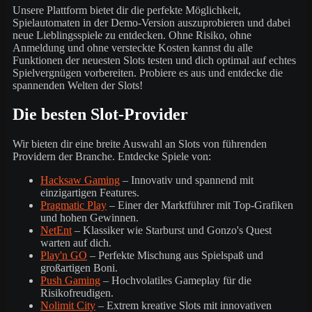
Unsere Plattform bietet dir die perfekte Möglichkeit,
Spielautomaten in der Demo-Version auszuprobieren und dabei
neue Lieblingsspiele zu entdecken. Ohne Risiko, ohne
Anmeldung und ohne versteckte Kosten kannst du alle
Funktionen der neuesten Slots testen und dich optimal auf echtes
Spielvergnügen vorbereiten. Probiere es aus und entdecke die
spannenden Welten der Slots!
Die besten Slot-Provider
Wir bieten dir eine breite Auswahl an Slots von führenden
Providern der Branche. Entdecke Spiele von:
Hacksaw Gaming
– Innovativ und spannend mit
einzigartigen Features.
Pragmatic Play
– Einer der Marktführer mit Top-Grafiken
und hohen Gewinnen.
NetEnt
– Klassiker wie Starburst und Gonzo's Quest
warten auf dich.
Play'n GO
– Perfekte Mischung aus Spielspaß und
großartigen Boni.
Push Gaming
– Hochvolatiles Gameplay für die
Risikofreudigen.
Nolimit City
– Extrem kreative Slots mit innovativen