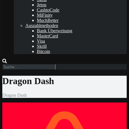
Jeton
CashtoCode
MiFinity
MuchBetter
Auszahlmethoden
Bank Überweisung
MasterCard
Visa
Skrill
Bitcoin
Dragon Dash
Dragon Dash