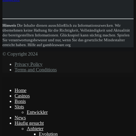
Hinweis
Die Inhalte dienen ausschließlich zu Informationszwecken. Wir
übernehmen keine Haftung für die Richtigkeit, Vollständigkeit und Aktualität
der bereitgestellten Informationen. Glücksspiel kann süchtig machen. Spielen
Sie verantwortungsbewusst und nur, wenn Sie das gesetzliche Mindestalter
erreicht haben. Hilfe auf gambleaware.org
© Copyright 2024
Privacy Policy
Terms and Conditions
Home
Casinos
Bonis
Slots
Entwickler
News
Häufig gesucht
Anbieter
Evolution