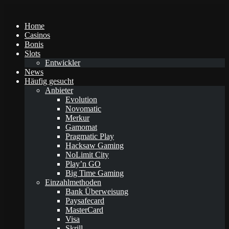
Home
Casinos
Bonis
Slots
Entwickler
News
Häufig gesucht
Anbieter
Evolution
Novomatic
Merkur
Gamomat
Pragmatic Play
Hacksaw Gaming
NoLimit City
Play’n GO
Big Time Gaming
Einzahlmethoden
Bank Überweisung
Paysafecard
MasterCard
Visa
Skrill