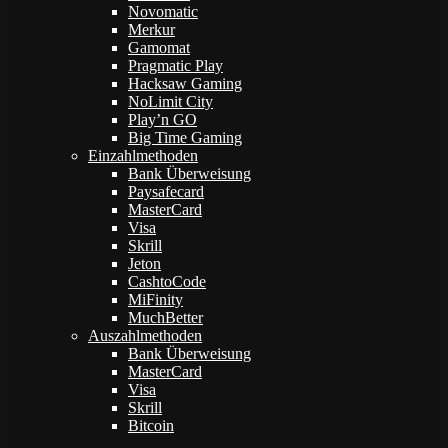
Novomatic
Merkur
Gamomat
Pragmatic Play
Hacksaw Gaming
NoLimit City
Play’n GO
Big Time Gaming
Einzahlmethoden
Bank Überweisung
Paysafecard
MasterCard
Visa
Skrill
Jeton
CashtoCode
MiFinity
MuchBetter
Auszahlmethoden
Bank Überweisung
MasterCard
Visa
Skrill
Bitcoin