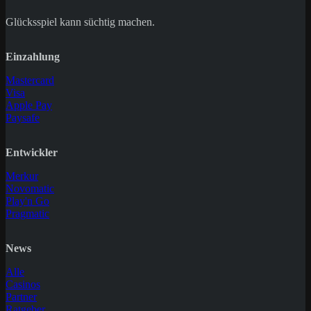
Glücksspiel kann süchtig machen.
Einzahlung
Mastercard
Visa
Apple Pay
Paysafe
Entwickler
Merkur
Novomatic
Play'n Go
Pragmatic
News
Alle
Casinos
Partner
Ratgeber