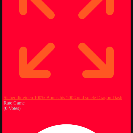
Sicher dir einen 100% Bonus bis 500€ und spiele Dragon Dash
Rate Game
(
0
Votes)