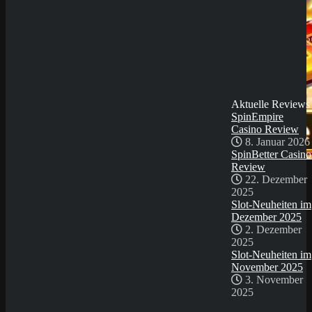
2025
Slot-Neuheiten im
Dezember 2025
2. Dezember 202
Slot-Neuheiten im
November 2025
3. November
2025
Aktuelle Reviews
SpinEmpire
Casino Review
8. Januar 2026
SpinBetter Casino
Review
Demo Spiel
22. Dezember
2025
Slot-Neuheiten im
Dezember 2025
2. Dezember
2025
Slot-Neuheiten im
November 2025
3. November
2025