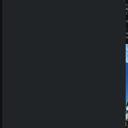
JAHRESUMSATZ:
JAHRES
1.000.000€
1.000.00
BESITZER:
BESITZE
Liernin
Liernin
Enterprises
Enterpri
LTD
LTD
LIZENZ:
LIZENZ:
Komoren
Komore
(Anjouan)
(Anjoua
Neueste
Beiträge
SpinEmpir
e Casino
Review
SpinBetter
Casino
Review
Slot-
Neuheiten