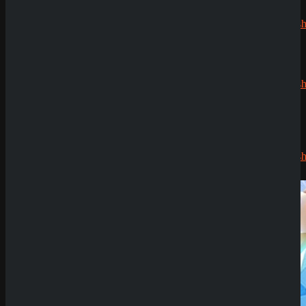
Jens
zu
Echtgeldmodus
CryptoRush
Demoversion
200% bis
zu 2.500€
Having issues with
Dice
?
Silizi
zu
CryptoRush
200% bis
zu 2.500€
Robert99
Submit
zu
Sicher dir einen 100% Bonus bis 500€ und spiele
CryptoRush
Dice
200% bis
Try Our Featured Games
zu 2.500€
News
SpinEmpire Casino
Review
8. Januar 2026
SpinBetter Casino
Review
22. Dezember