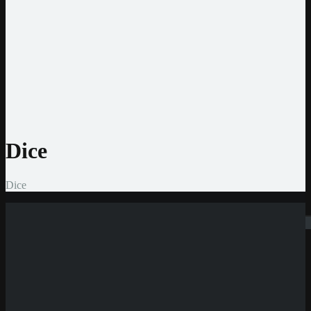
Jeton
CashtoCode
MiFinity
MuchBetter
Auszahlmethoden
Bank Überweisung
MasterCard
Visa
Skrill
Bitcoin
Dice
Dice
Suchen
Neue Casinos