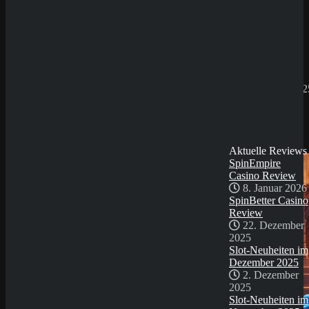
8. Januar 2026
SpinBetter Casino
Review
22. Dezember
2025
Slot-Neuheiten im
Dezember 2025
2. Dezember 202
Slot-Neuheiten im
November 2025
3. November
2025
Demo Spiel
Aktuelle Reviews
SpinEmpire
Casino Review
8. Januar 2026
SpinBetter Casino
Review
22. Dezember
2025
Slot-Neuheiten im
Dezember 2025
2. Dezember
2025
Slot-Neuheiten im