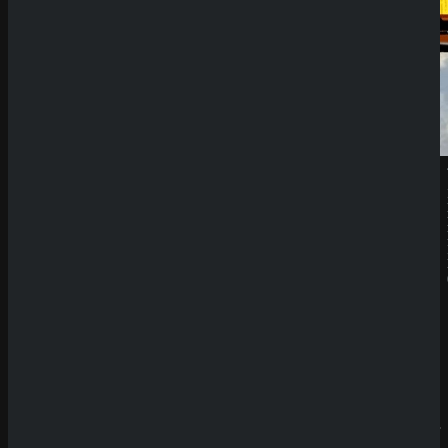
Neueste
Beiträge
SpinEmpir
e Casino