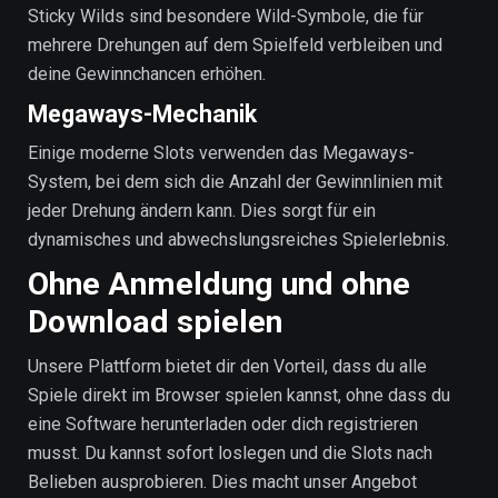
Sticky Wilds sind besondere Wild-Symbole, die für
mehrere Drehungen auf dem Spielfeld verbleiben und
deine Gewinnchancen erhöhen.
Megaways-Mechanik
Einige moderne Slots verwenden das Megaways-
System, bei dem sich die Anzahl der Gewinnlinien mit
jeder Drehung ändern kann. Dies sorgt für ein
dynamisches und abwechslungsreiches Spielerlebnis.
Ohne Anmeldung und ohne
Download spielen
Unsere Plattform bietet dir den Vorteil, dass du alle
Spiele direkt im Browser spielen kannst, ohne dass du
eine Software herunterladen oder dich registrieren
musst. Du kannst sofort loslegen und die Slots nach
Belieben ausprobieren. Dies macht unser Angebot