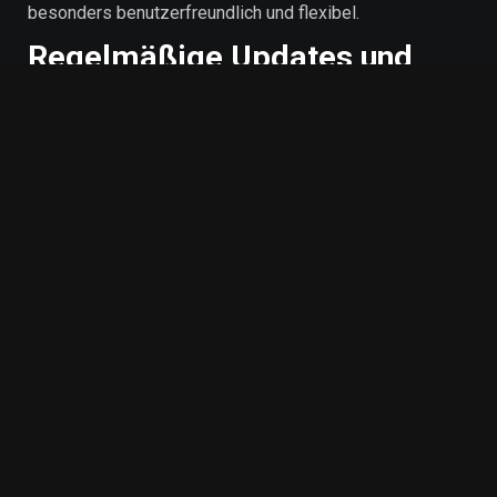
besonders benutzerfreundlich und flexibel.
Regelmäßige Updates und
neue Spiele
Unsere Sammlung an Demo Slots wird ständig
aktualisiert, sodass du immer die neuesten und
beliebtesten Titel spielen kannst. Wir halten dich zudem
über kommende Neuerscheinungen auf dem Laufenden,
sodass du immer bestens informiert bist.
Fazit: Spielspaß ohne Risiko
Unsere Plattform bietet dir die perfekte Möglichkeit,
Spielautomaten in der Demo-Version auszuprobieren
und dabei neue Lieblingsspiele zu entdecken. Ohne
Risiko, ohne Anmeldung und ohne versteckte Kosten
kannst du alle Funktionen der neuesten Slots testen und
dich optimal auf echtes Spielvergnügen vorbereiten.