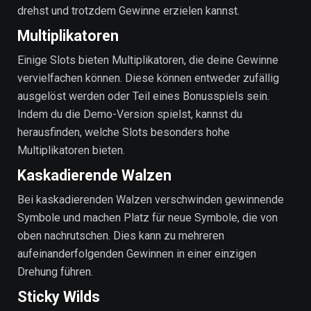
drehst und trotzdem Gewinne erzielen kannst.
Multiplikatoren
Einige Slots bieten Multiplikatoren, die deine Gewinne
vervielfachen können. Diese können entweder zufällig
ausgelöst werden oder Teil eines Bonusspiels sein.
Indem du die Demo-Version spielst, kannst du
herausfinden, welche Slots besonders hohe
Multiplikatoren bieten.
Kaskadierende Walzen
Bei kaskadierenden Walzen verschwinden gewinnende
Symbole und machen Platz für neue Symbole, die von
oben nachrutschen. Dies kann zu mehreren
aufeinanderfolgenden Gewinnen in einer einzigen
Drehung führen.
Sticky Wilds