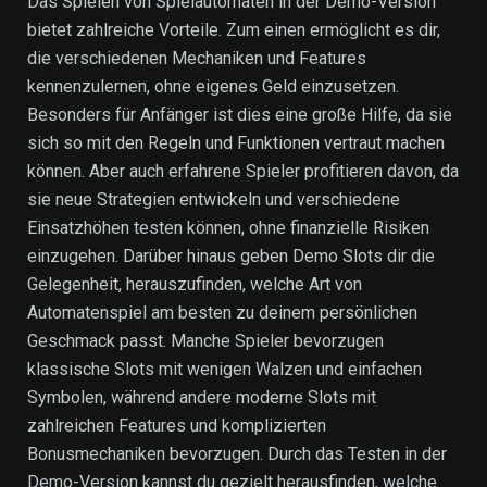
Das Spielen von Spielautomaten in der Demo-Version
bietet zahlreiche Vorteile. Zum einen ermöglicht es dir,
die verschiedenen Mechaniken und Features
kennenzulernen, ohne eigenes Geld einzusetzen.
Besonders für Anfänger ist dies eine große Hilfe, da sie
sich so mit den Regeln und Funktionen vertraut machen
können. Aber auch erfahrene Spieler profitieren davon, da
sie neue Strategien entwickeln und verschiedene
Einsatzhöhen testen können, ohne finanzielle Risiken
einzugehen. Darüber hinaus geben Demo Slots dir die
Gelegenheit, herauszufinden, welche Art von
Automatenspiel am besten zu deinem persönlichen
Geschmack passt. Manche Spieler bevorzugen
klassische Slots mit wenigen Walzen und einfachen
Symbolen, während andere moderne Slots mit
zahlreichen Features und komplizierten
Bonusmechaniken bevorzugen. Durch das Testen in der
Demo-Version kannst du gezielt herausfinden, welche