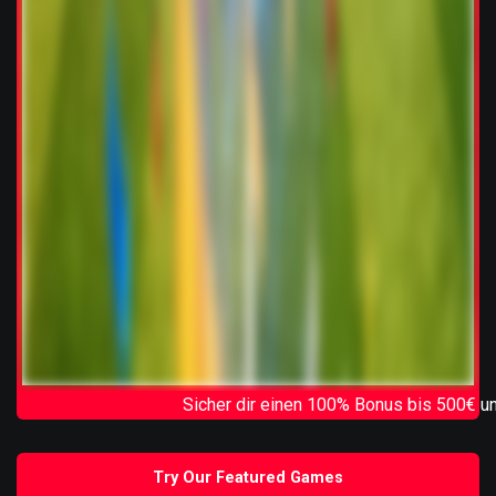
Sicher dir einen 100% Bonus bis 500€ und spiele Com
Try Our Featured Games