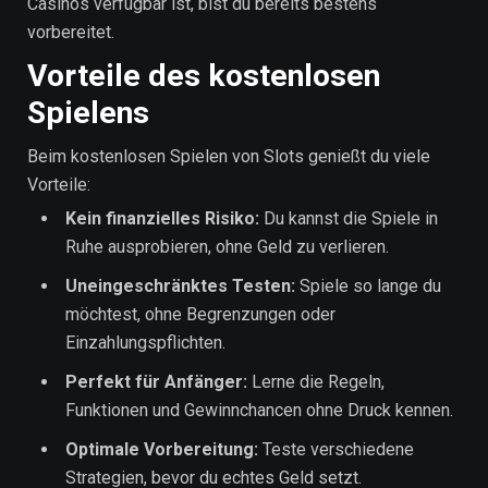
Casinos verfügbar ist, bist du bereits bestens
vorbereitet.
Vorteile des kostenlosen
Spielens
Beim kostenlosen Spielen von Slots genießt du viele
Vorteile:
Kein finanzielles Risiko:
Du kannst die Spiele in
Ruhe ausprobieren, ohne Geld zu verlieren.
Uneingeschränktes Testen:
Spiele so lange du
möchtest, ohne Begrenzungen oder
Einzahlungspflichten.
Perfekt für Anfänger:
Lerne die Regeln,
Funktionen und Gewinnchancen ohne Druck kennen.
Optimale Vorbereitung:
Teste verschiedene
Strategien, bevor du echtes Geld setzt.