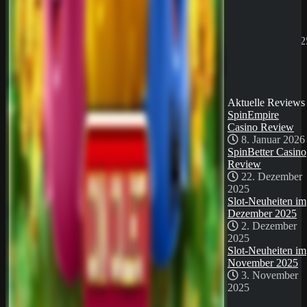
2025
Slot-Neuheiten im
Dezember 2025
2. Dezember 202
Slot-Neuheiten im
November 2025
3. November
2025
Aktuelle Reviews
SpinEmpire
Casino Review
8. Januar 2026
SpinBetter Casino
Review
22. Dezember
2025
Slot-Neuheiten im
Dezember 2025
2. Dezember
2025
Slot-Neuheiten im
November 2025
3. November
2025