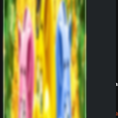
im
Dezember
2025
Slot-
Neuheiten
im
November
2025
Die
neusten
Slots für
Oktober
2025
Neueste
Kommenta
Alex
zu
Dazard
rami
zu
CryptoRus