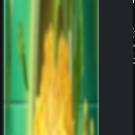
SpinBetter
Betist
JAHRESUMSATZ:
JAHRES
20.000.000€
1.000.00
BESITZER:
BESITZE
Sprut
Liernin
Group
Enterpri
B.V.
LTD
LIZENZ:
LIZENZ:
Curacao
Komore
(Anjoua
QuickWin
Wyns