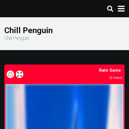
Chill Penguin
Chill Penguin
Rate Game
(
0
Votes)