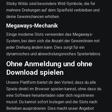
Sticky Wilds sind besondere Wild-Symbole, die für
mehrere Drehungen auf dem Spielfeld verbleiben und
deine Gewinnchancen erhöhen.
Megaways-Mechanik
Einige moderne Slots verwenden das Megaways-
System, bei dem sich die Anzahl der Gewinnlinien mit
jeder Drehung ändern kann. Dies sorgt für ein
dynamisches und abwechslungsreiches Spielerlebnis.
Ohne Anmeldung und ohne
Download spielen
Unsere Plattform bietet dir den Vorteil, dass du alle
Spiele direkt im Browser spielen kannst, ohne dass du
eine Software herunterladen oder dich registrieren
musst. Du kannst sofort loslegen und die Slots nach
Belieben ausprobieren. Dies macht unser Angebot