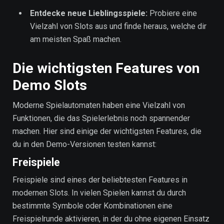
Entdecke neue Lieblingsspiele:
Probiere eine
Vielzahl von Slots aus und finde heraus, welche dir
am meisten Spaß machen.
Die wichtigsten Features von
Demo Slots
Moderne Spielautomaten haben eine Vielzahl von
Funktionen, die das Spielerlebnis noch spannender
machen. Hier sind einige der wichtigsten Features, die
du in den Demo-Versionen testen kannst:
Freispiele
Freispiele sind eines der beliebtesten Features in
modernen Slots. In vielen Spielen kannst du durch
bestimmte Symbole oder Kombinationen eine
Freispielrunde aktivieren, in der du ohne eigenen Einsatz